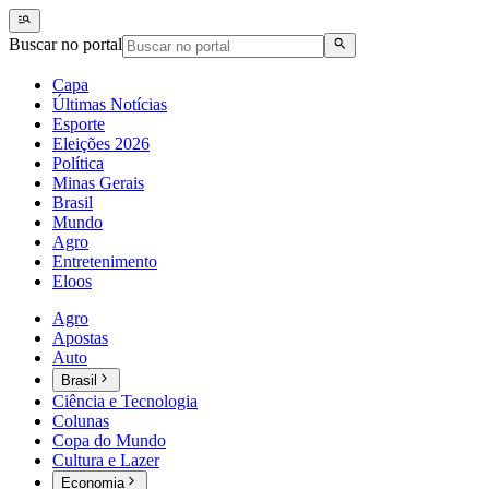
Buscar no portal
Capa
Últimas Notícias
Esporte
Eleições 2026
Política
Minas Gerais
Brasil
Mundo
Agro
Entretenimento
Eloos
Agro
Apostas
Auto
Brasil
Ciência e Tecnologia
Colunas
Copa do Mundo
Cultura e Lazer
Economia