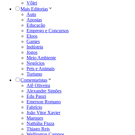
Vôlei
Mais Editorias
Auto
Apostas
Educação
Emprego e Concursos
Eloos
Games
Indústria
Jogos
Meio Ambiente
Negócios
Pets e Animais
Turismo
Comentaristas
Alê Oliveira
Alexandre Simões
Edu Panzi
Emerson Romano
Fabrício
João Vitor Xavier
Marques
Nathália Fiuza
Thiago Reis
Wellington Campos