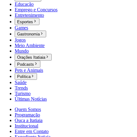
Educação
Emprego e Concursos
Entretenimento
Esportes
Games
Gastronomia
Jogos
Meio Ambiente
Mundo
Orações Itatiaia
Podcasts
Pets e Animais
Política
Saúde
Trends
Turismo
Últimas Notícias
Quem Somos
Programação
Ouça a Itatiaia
Institucional
Entre em Contato
Expediente Itatiaia