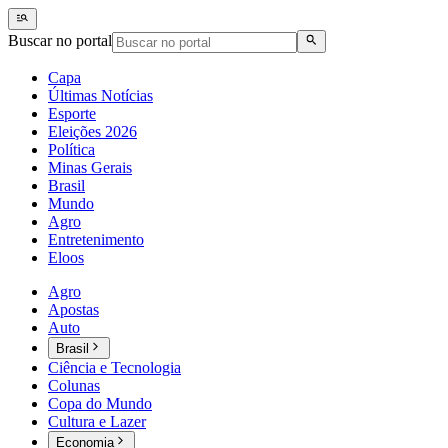
Buscar no portal
Capa
Últimas Notícias
Esporte
Eleições 2026
Política
Minas Gerais
Brasil
Mundo
Agro
Entretenimento
Eloos
Agro
Apostas
Auto
Brasil
Ciência e Tecnologia
Colunas
Copa do Mundo
Cultura e Lazer
Economia