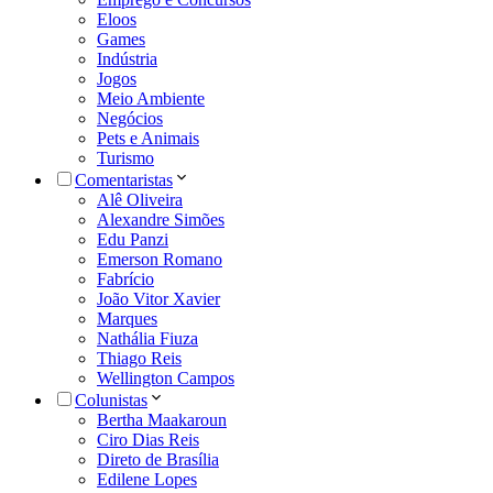
Eloos
Games
Indústria
Jogos
Meio Ambiente
Negócios
Pets e Animais
Turismo
Comentaristas
Alê Oliveira
Alexandre Simões
Edu Panzi
Emerson Romano
Fabrício
João Vitor Xavier
Marques
Nathália Fiuza
Thiago Reis
Wellington Campos
Colunistas
Bertha Maakaroun
Ciro Dias Reis
Direto de Brasília
Edilene Lopes