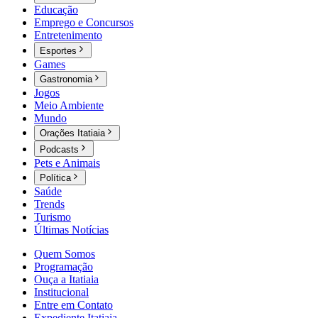
Educação
Emprego e Concursos
Entretenimento
Esportes
Games
Gastronomia
Jogos
Meio Ambiente
Mundo
Orações Itatiaia
Podcasts
Pets e Animais
Política
Saúde
Trends
Turismo
Últimas Notícias
Quem Somos
Programação
Ouça a Itatiaia
Institucional
Entre em Contato
Expediente Itatiaia