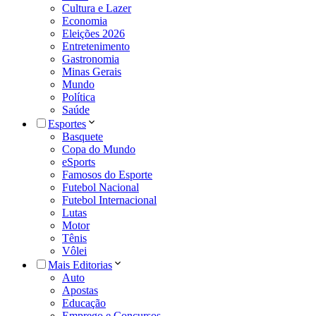
Cultura e Lazer
Economia
Eleições 2026
Entretenimento
Gastronomia
Minas Gerais
Mundo
Política
Saúde
Esportes
Basquete
Copa do Mundo
eSports
Famosos do Esporte
Futebol Nacional
Futebol Internacional
Lutas
Motor
Tênis
Vôlei
Mais Editorias
Auto
Apostas
Educação
Emprego e Concursos