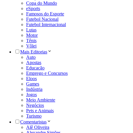
Copa do Mundo
eSports
Famosos do Esporte
Futebol Nacional
Futebol Internacional
Lutas
Motor
Tênis
Vôlei
Mais Editorias
Auto
Apostas
Educação
Emprego e Concursos
Eloos
Games
Indústria
Jogos
Meio Ambiente
Negócios
Pets e Animais
Turismo
Comentaristas
Alê Oliveira
Alexandre Simões