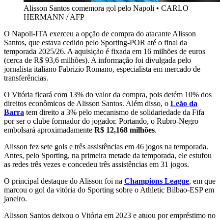
Alisson Santos comemora gol pelo Napoli
•
CARLO
HERMANN / AFP
O Napoli-ITA exerceu a opção de compra do atacante Alisson
Santos, que estava cedido pelo Sporting-POR até o final da
temporada 2025/26. A aquisição é fixada em 16 milhões de euros
(cerca de R$ 93,6 milhões). A informação foi divulgada pelo
jornalista italiano Fabrizio Romano, especialista em mercado de
transferências.
O Vitória ficará com 13% do valor da compra, pois detém 10% dos
direitos econômicos de Alisson Santos. Além disso, o
Leão da
Barra
tem direito a 3% pelo mecanismo de solidariedade da Fifa
por ser o clube formador do jogador. Portando, o Rubro-Negro
embolsará aproximadamente
R$ 12,168 milhões
.
Alisson fez sete gols e três assistências em 46 jogos na temporada.
Antes, pelo Sporting, na primeira metade da temporada, ele estufou
as redes três vezes e concedeu três assistências em 31 jogos.
O principal destaque do Alisson foi na
Champions League
, em que
marcou o gol da vitória do Sporting sobre o Athletic Bilbao-ESP em
janeiro.
Alisson Santos deixou o Vitória em 2023 e atuou por empréstimo no