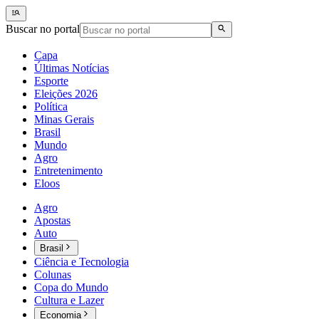
Buscar no portal
Capa
Últimas Notícias
Esporte
Eleições 2026
Política
Minas Gerais
Brasil
Mundo
Agro
Entretenimento
Eloos
Agro
Apostas
Auto
Brasil
Ciência e Tecnologia
Colunas
Copa do Mundo
Cultura e Lazer
Economia