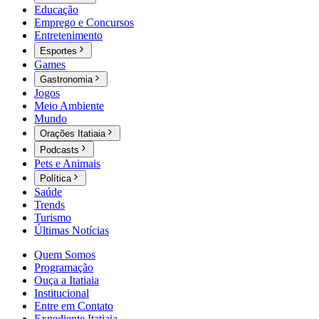
Educação
Emprego e Concursos
Entretenimento
Esportes
Games
Gastronomia
Jogos
Meio Ambiente
Mundo
Orações Itatiaia
Podcasts
Pets e Animais
Política
Saúde
Trends
Turismo
Últimas Notícias
Quem Somos
Programação
Ouça a Itatiaia
Institucional
Entre em Contato
Expediente Itatiaia