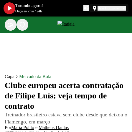
Tocando agora!
Belo Horizonte
Ouça ao vivo
/
24h
Capa
Mercado da Bola
Clube europeu acerta contratação
de Filipe Luís; veja tempo de
contrato
Treinador brasileiro estava sem clube desde que deixou o
Flamengo, em março
Por
Maria Polito
e
Matheus Dantas