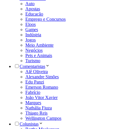
Auto
Apostas
Educação
Emprego e Concursos
Eloos
Games
Indústria
Jogos
Meio Ambiente
Negócios
Pets e Animais
Turismo
Comentaristas
Alê Oliveira
Alexandre Simões
Edu Panzi
Emerson Romano
Fabrício
João Vitor Xavier
Marques
Nathália Fiuza
Thiago Reis
Wellington Campos
Colunistas