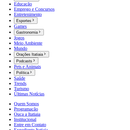
Educação
Emprego e Concursos
Entretenimento
Esportes
Games
Gastronomia
Jogos
Meio Ambiente
Mundo
Orações Itatiaia
Podcasts
Pets e Animais
Política
Saúde
Trends
Turismo
Últimas Notícias
Quem Somos
Programação
Ouça a Itatiaia
Institucional
Entre em Contato
Expediente Itatiaia