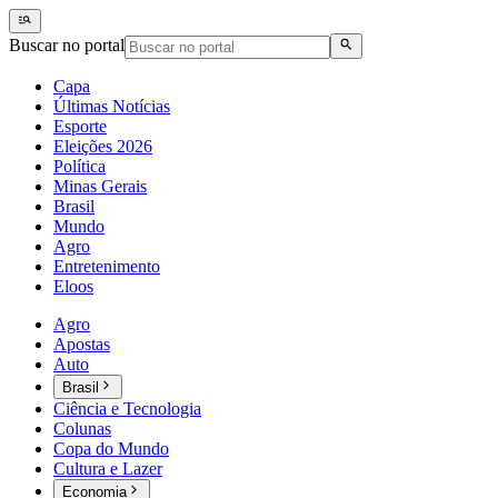
Buscar no portal
Capa
Últimas Notícias
Esporte
Eleições 2026
Política
Minas Gerais
Brasil
Mundo
Agro
Entretenimento
Eloos
Agro
Apostas
Auto
Brasil
Ciência e Tecnologia
Colunas
Copa do Mundo
Cultura e Lazer
Economia