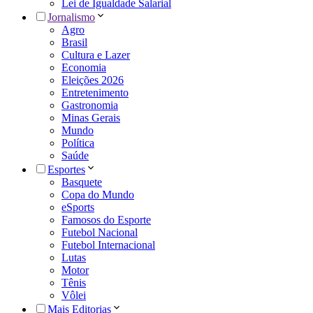
Lei de Igualdade Salarial
Jornalismo
Agro
Brasil
Cultura e Lazer
Economia
Eleições 2026
Entretenimento
Gastronomia
Minas Gerais
Mundo
Política
Saúde
Esportes
Basquete
Copa do Mundo
eSports
Famosos do Esporte
Futebol Nacional
Futebol Internacional
Lutas
Motor
Tênis
Vôlei
Mais Editorias