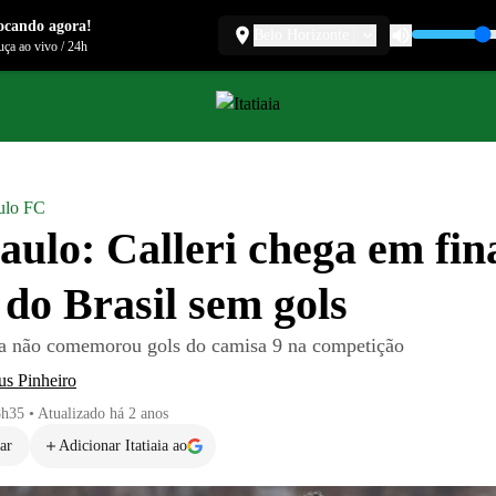
ocando agora!
Belo Horizonte
ça ao vivo
/
24h
ulo FC
aulo: Calleri chega em fin
do Brasil sem gols
da não comemorou gols do camisa 9 na competição
us Pinheiro
8h35
•
Atualizado
há 2 anos
ar
Adicionar Itatiaia ao