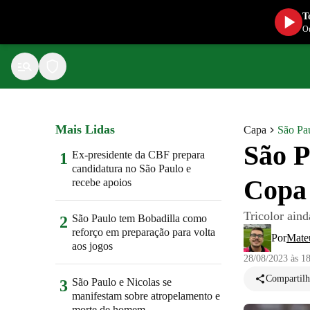
T
Ou
Mais Lidas
Capa
São Pa
São P
Ex-presidente da CBF prepara
1
candidatura no São Paulo e
Copa 
recebe apoios
Tricolor ain
São Paulo tem Bobadilla como
2
reforço em preparação para volta
Por
Mate
aos jogos
28/08/2023 às 1
Compartilh
São Paulo e Nicolas se
3
manifestam sobre atropelamento e
morte de homem