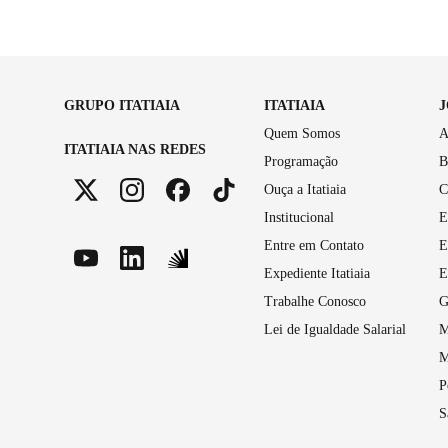
GRUPO ITATIAIA
ITATIAIA
Quem Somos
A
ITATIAIA NAS REDES
Programação
B
Ouça a Itatiaia
C
Institucional
E
Entre em Contato
E
Expediente Itatiaia
E
Trabalhe Conosco
G
Lei de Igualdade Salarial
M
M
P
S