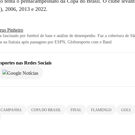
o tenta o pentacampeonato da Copa do Brasil. O clube levant
o), 2006, 2013 e 2022.
eus Pinheiro
ta fascinado por futebol de base e análise de desempenho. Faz a cobertura de Sã
s na Itatiaia após passagens por ESPN, Globoesporte.com e Band.
sportes
nas Redes Sociais
CAMPANHA
COPA DO BRASIL
FINAL
FLAMENGO
GOLS