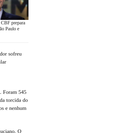
a CBF prepara
ão Paulo e
ador sofreu
lar
s. Foram 545
da torcida do
gos e nenhum
Luciano. O