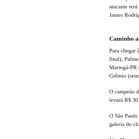
atacante ter
James Rodrí
Caminho at
Para chegar à
final), Palme
Maringá-PR (t
Grêmio (semi
O campeão da
levará R$ 30
O São Paulo b
galeria do c