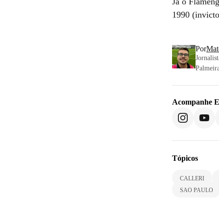
Já o Flameng
1990 (invict
Por
Mat
Jornalis
Palmeira
Acompanhe
E
Tópicos
CALLERI
SAO PAULO