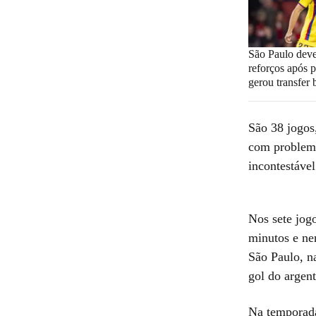
São Paulo deve
reforços após 
gerou transfer 
São 38 jogos,
com problemas
incontestáve
Nos sete jog
minutos e ne
São Paulo, n
gol do argent
Na temporada