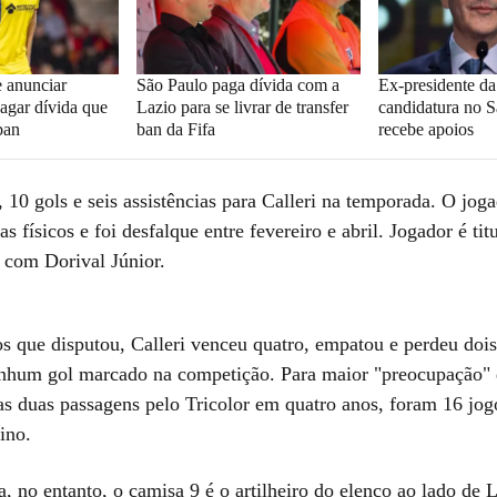
 anunciar
São Paulo paga dívida com a
Ex-presidente d
pagar dívida que
Lazio para se livrar de transfer
candidatura no S
ban
ban da Fifa
recebe apoios
 10 gols e seis assistências para Calleri na temporada. O jog
 físicos e foi desfalque entre fevereiro e abril. Jogador é titu
l com Dorival Júnior.
os que disputou, Calleri venceu quatro, empatou e perdeu doi
nhum gol marcado na competição. Para maior "preocupação" 
as duas passagens pelo Tricolor em quatro anos, foram 16 jo
ino.
, no entanto, o camisa 9 é o artilheiro do elenco ao lado de 