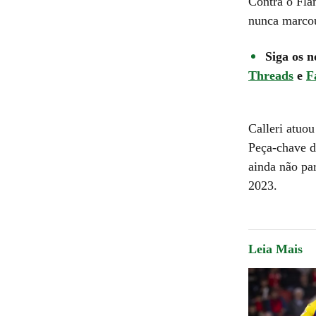
Contra o Fla
nunca marco
Siga os n
Threads
e
F
Calleri atuo
Peça-chave d
ainda não pa
2023.
Leia Mais