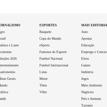
JORNALISMO
ESPORTES
MAIS EDITORI
gro
Basquete
Auto
rasil
Copa do Mundo
Apostas
ultura e Lazer
eSports
Educação
conomia
Famosos do Esporte
Emprego e Concur
leições 2026
Futebol Nacional
Eloos
ntretenimento
Futebol Internacional
Games
astronomia
Lutas
Indústria
inas Gerais
Motor
Jogos
undo
Tênis
Meio Ambiente
olítica
Vôlei
Negócios
aúde
Pets e Animais
Turismo