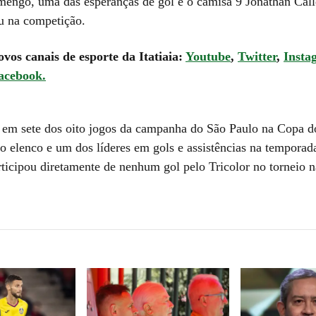
mengo, uma das esperanças de gol é o camisa 9 Jonathan Call
u na competição.
ovos canais de esporte da Itatiaia:
Youtube
,
Twitter
,
Insta
acebook.
u em sete dos oito jogos da campanha do São Paulo na Copa do
o elenco e um dos líderes em gols e assistências na temporad
rticipou diretamente de nenhum gol pelo Tricolor no torneio 