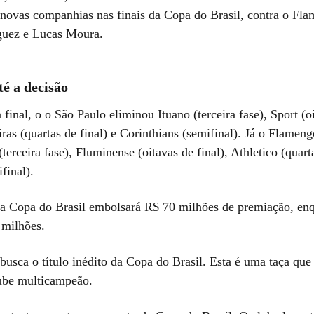
á novas companhias nas finais da Copa do Brasil, contra o Fl
guez e Lucas Moura.
é a decisão
 final, o o São Paulo eliminou Ituano (terceira fase), Sport (o
iras (quartas de final) e Corinthians (semifinal). Já o Flamen
erceira fase), Fluminense (oitavas de final), Athletico (quarta
final).
 Copa do Brasil embolsará R$ 70 milhões de premiação, enq
 milhões.
usca o título inédito da Copa do Brasil. Esta é uma taça que 
lube multicampeão.