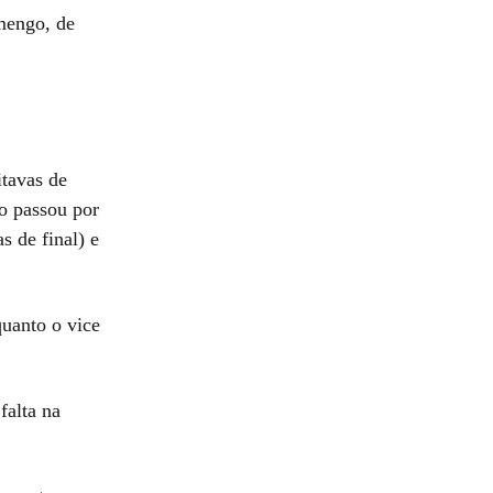
amengo, de
itavas de
go passou por
s de final) e
uanto o vice
falta na