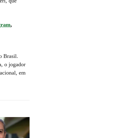
eri, que
gram
,
 Brasil.
a, o jogador
nacional, em