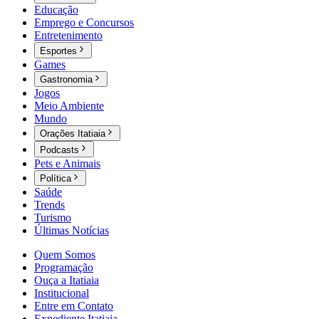
Educação
Emprego e Concursos
Entretenimento
Esportes
Games
Gastronomia
Jogos
Meio Ambiente
Mundo
Orações Itatiaia
Podcasts
Pets e Animais
Política
Saúde
Trends
Turismo
Últimas Notícias
Quem Somos
Programação
Ouça a Itatiaia
Institucional
Entre em Contato
Expediente Itatiaia