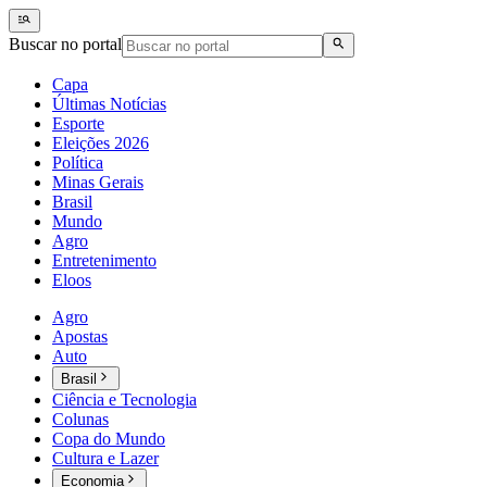
Buscar no portal
Capa
Últimas Notícias
Esporte
Eleições 2026
Política
Minas Gerais
Brasil
Mundo
Agro
Entretenimento
Eloos
Agro
Apostas
Auto
Brasil
Ciência e Tecnologia
Colunas
Copa do Mundo
Cultura e Lazer
Economia