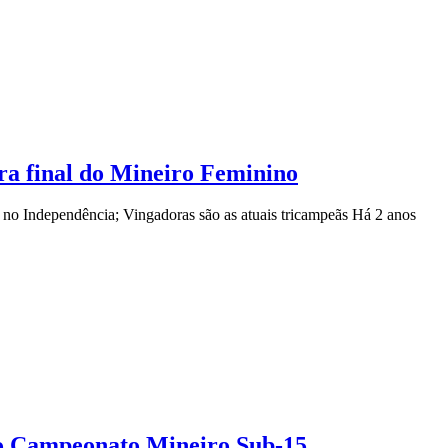
ara final do Mineiro Feminino
), no Independência; Vingadoras são as atuais tricampeãs
Há 2 anos
a o Campeonato Mineiro Sub-15