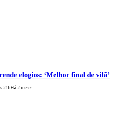
ende elogios: ‘Melhor final de vilã’
as 21h
Há 2 meses