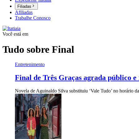
Filiadas
Afiliadas
Trabalhe Conosco
Você está em
Tudo sobre
Final
Entretenimento
Final de Três Graças agrada público e r
Novela de Aguinaldo Silva substituiu ‘Vale Tudo’ no horário d