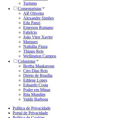
Turismo
Comentaristas
Alê Oliveira
Alexandre Simões
Edu Panzi
Emerson Romano
Fabrício
João Vitor Xavier
Marques
Nathália Fiuza
Thiago Reis
Wellington Campos
Colunistas
Bertha Maakaroun
Ciro Dias Reis
Direto de Brasília
Edilene Lopes
Eduardo Costa
Poder em Minas
Rita Mundim
Valdir Barbosa
Política de Privacidade
Portal de Privacidade
Política de Cookies