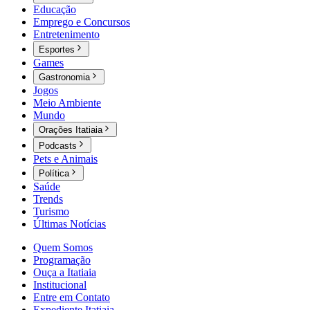
Educação
Emprego e Concursos
Entretenimento
Esportes
Games
Gastronomia
Jogos
Meio Ambiente
Mundo
Orações Itatiaia
Podcasts
Pets e Animais
Política
Saúde
Trends
Turismo
Últimas Notícias
Quem Somos
Programação
Ouça a Itatiaia
Institucional
Entre em Contato
Expediente Itatiaia