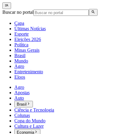
Buscar no portal
Capa
Últimas Notícias
Esporte
Eleições 2026
Política
Minas Gerais
Brasil
Mundo
Agro
Entretenimento
Eloos
Agro
Apostas
Auto
Brasil
Ciência e Tecnologia
Colunas
Copa do Mundo
Cultura e Lazer
Economia