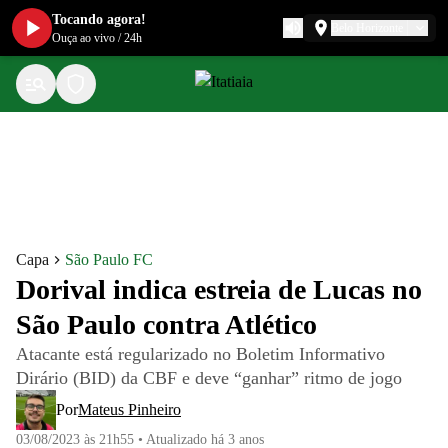
Tocando agora!
Belo Horizonte
Ouça ao vivo
/
24h
Capa
São Paulo FC
Dorival indica estreia de Lucas no
São Paulo contra Atlético
Atacante está regularizado no Boletim Informativo
Dirário (BID) da CBF e deve “ganhar” ritmo de jogo
Por
Mateus Pinheiro
03/08/2023 às 21h55
•
Atualizado
há 3 anos