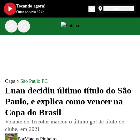
Tocando agora!
Belo Horizonte
Ouça ao vivo
/
24h
Capa
São Paulo FC
Luan decidiu último título do São
Paulo, e explica como vencer na
Copa do Brasil
Volante do Tricolor marcou o último gol de título do
clube, em 2021
Por
Mateus Pinheiro