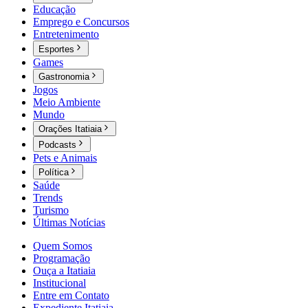
Educação
Emprego e Concursos
Entretenimento
Esportes
Games
Gastronomia
Jogos
Meio Ambiente
Mundo
Orações Itatiaia
Podcasts
Pets e Animais
Política
Saúde
Trends
Turismo
Últimas Notícias
Quem Somos
Programação
Ouça a Itatiaia
Institucional
Entre em Contato
Expediente Itatiaia