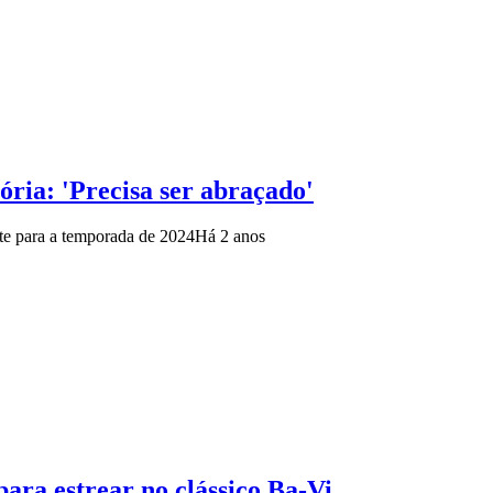
ria: 'Precisa ser abraçado'
te para a temporada de 2024
Há 2 anos
ara estrear no clássico Ba-Vi