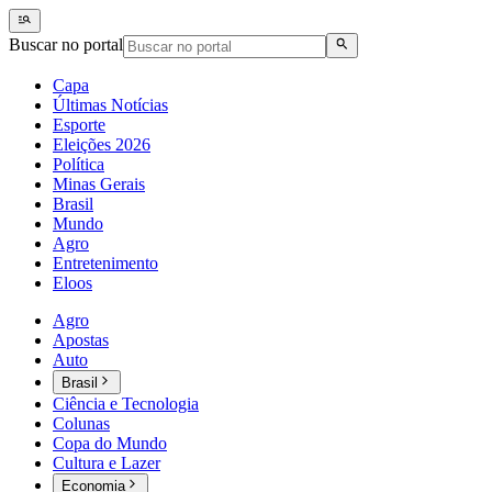
Buscar no portal
Capa
Últimas Notícias
Esporte
Eleições 2026
Política
Minas Gerais
Brasil
Mundo
Agro
Entretenimento
Eloos
Agro
Apostas
Auto
Brasil
Ciência e Tecnologia
Colunas
Copa do Mundo
Cultura e Lazer
Economia