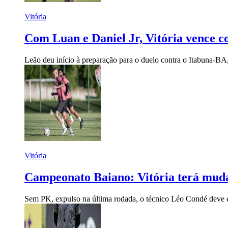
Vitória
Com Luan e Daniel Jr, Vitória vence co
Leão deu início à preparação para o duelo contra o Itabuna-B
Vitória
Campeonato Baiano: Vitória terá muda
Sem PK, expulso na última rodada, o técnico Léo Condé deve e