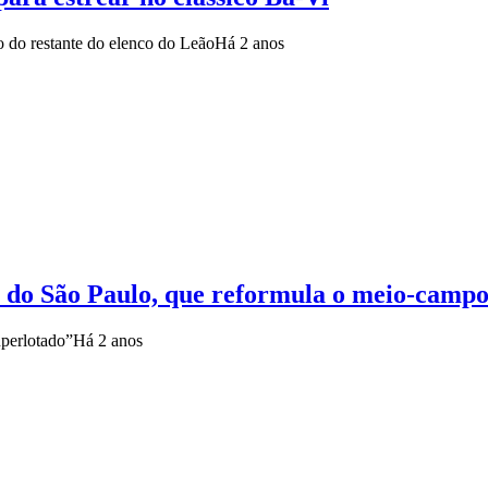
o do restante do elenco do Leão
Há 2 anos
s do São Paulo, que reformula o meio-camp
uperlotado”
Há 2 anos