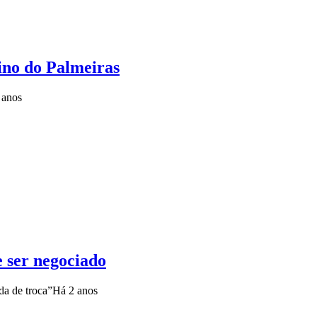
ino do Palmeiras
 anos
 ser negociado
da de troca”
Há 2 anos