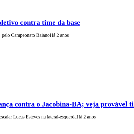
letivo contra time da base
A, pelo Campeonato Baiano
Há 2 anos
nça contra o Jacobina-BA; veja provável t
scalar Lucas Esteves na lateral-esquerda
Há 2 anos