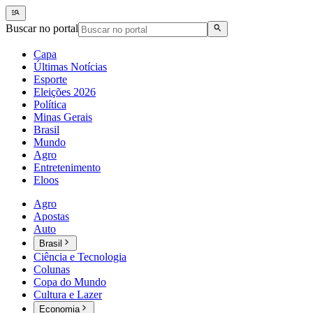
Buscar no portal
Capa
Últimas Notícias
Esporte
Eleições 2026
Política
Minas Gerais
Brasil
Mundo
Agro
Entretenimento
Eloos
Agro
Apostas
Auto
Brasil
Ciência e Tecnologia
Colunas
Copa do Mundo
Cultura e Lazer
Economia