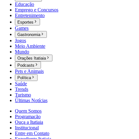
Educação
Emprego e Concursos
Entretenimento
Esportes
Games
Gastronomia
Jogos
Meio Ambiente
Mundo
Orações Itatiaia
Podcasts
Pets e Animais
Política
Saúde
Trends
Turismo
Últimas Notícias
Quem Somos
Programação
Ouça a Itatiaia
Institucional
Entre em Contato
Expediente Itatiaia