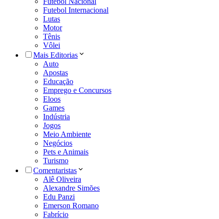
Futebol Nacional
Futebol Internacional
Lutas
Motor
Tênis
Vôlei
Mais Editorias
Auto
Apostas
Educação
Emprego e Concursos
Eloos
Games
Indústria
Jogos
Meio Ambiente
Negócios
Pets e Animais
Turismo
Comentaristas
Alê Oliveira
Alexandre Simões
Edu Panzi
Emerson Romano
Fabrício