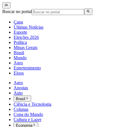
Buscar no portal
Capa
Últimas Notícias
Esporte
Eleições 2026
Política
Minas Gerais
Brasil
Mundo
Agro
Entretenimento
Eloos
Agro
Apostas
Auto
Brasil
Ciência e Tecnologia
Colunas
Copa do Mundo
Cultura e Lazer
Economia