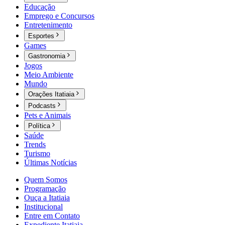
Educação
Emprego e Concursos
Entretenimento
Esportes
Games
Gastronomia
Jogos
Meio Ambiente
Mundo
Orações Itatiaia
Podcasts
Pets e Animais
Política
Saúde
Trends
Turismo
Últimas Notícias
Quem Somos
Programação
Ouça a Itatiaia
Institucional
Entre em Contato
Expediente Itatiaia