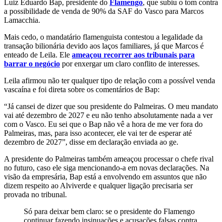
Luiz Eduardo Bap, presidente do
Flamengo
, que subiu o tom contra
a possibilidade de venda de 90% da SAF do Vasco para Marcos
Lamacchia.
Mais cedo, o mandatário flamenguista contestou a legalidade da
transação bilionária devido aos laços familiares, já que Marcos é
enteado de Leila. Ele
ameaçou recorrer aos tribunais para
barrar o negócio
por enxergar um claro conflito de interesses.
Leila afirmou não ter qualquer tipo de relação com a possível venda
vascaína e foi direta sobre os comentários de Bap:
“Já cansei de dizer que sou presidente do Palmeiras. O meu mandato
vai até dezembro de 2027 e eu não tenho absolutamente nada a ver
com o Vasco. Eu sei que o Bap não vê a hora de me ver fora do
Palmeiras, mas, para isso acontecer, ele vai ter de esperar até
dezembro de 2027”, disse em declaração enviada ao ge.
A presidente do Palmeiras também ameaçou processar o chefe rival
no futuro, caso ele siga mencionando-a em novas declarações. Na
visão da empresária, Bap está a envolvendo em assuntos que não
dizem respeito ao Alviverde e qualquer ligação precisaria ser
provada no tribunal.
Só para deixar bem claro: se o presidente do Flamengo
continuar fazendo insinuações e acusações falsas contra