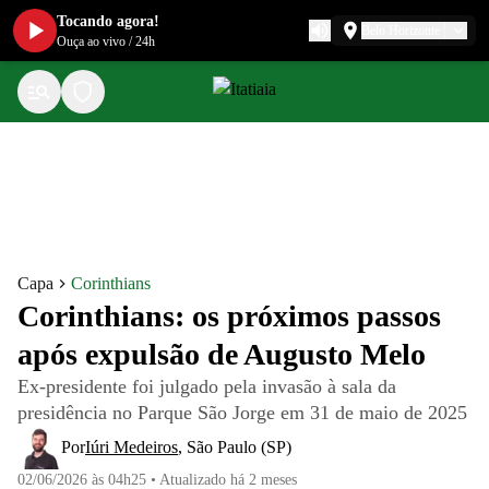
Tocando agora!
Belo Horizonte
Ouça ao vivo
/
24h
Capa
Corinthians
Corinthians: os próximos passos
após expulsão de Augusto Melo
Ex-presidente foi julgado pela invasão à sala da
presidência no Parque São Jorge em 31 de maio de 2025
Por
Iúri Medeiros
,
São Paulo (SP)
02/06/2026 às 04h25
•
Atualizado
há 2 meses