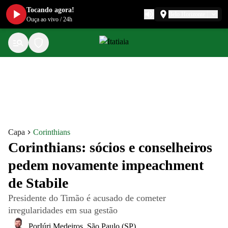
Tocando agora!
Belo Horizonte
Ouça ao vivo
/
24h
Capa
Corinthians
Corinthians: sócios e conselheiros
pedem novamente impeachment
de Stabile
Presidente do Timão é acusado de cometer
irregularidades em sua gestão
Por
Iúri Medeiros
,
São Paulo (SP)