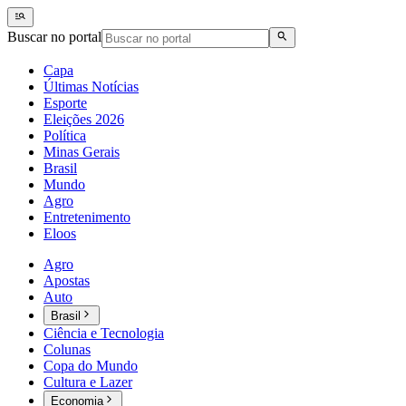
Buscar no portal
Capa
Últimas Notícias
Esporte
Eleições 2026
Política
Minas Gerais
Brasil
Mundo
Agro
Entretenimento
Eloos
Agro
Apostas
Auto
Brasil
Ciência e Tecnologia
Colunas
Copa do Mundo
Cultura e Lazer
Economia