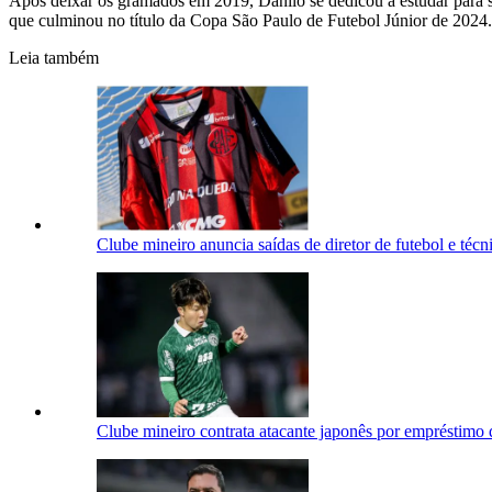
Após deixar os gramados em 2019, Danilo se dedicou a estudar para s
que culminou no título da Copa São Paulo de Futebol Júnior de 2024.
Leia também
Clube mineiro anuncia saídas de diretor de futebol e técni
Clube mineiro contrata atacante japonês por empréstimo d