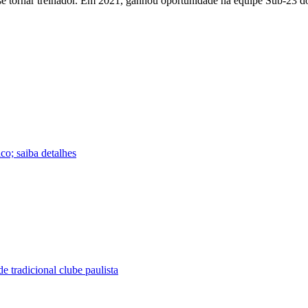
e tornar treinador. Em 2021, ganhou oportunidade na equipe Sub-23 do 
co; saiba detalhes
e tradicional clube paulista