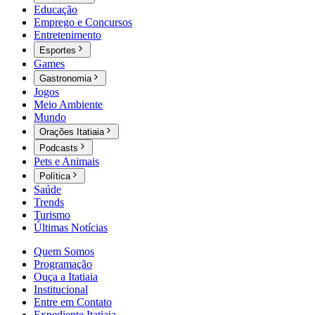
Educação
Emprego e Concursos
Entretenimento
Esportes
Games
Gastronomia
Jogos
Meio Ambiente
Mundo
Orações Itatiaia
Podcasts
Pets e Animais
Política
Saúde
Trends
Turismo
Últimas Notícias
Quem Somos
Programação
Ouça a Itatiaia
Institucional
Entre em Contato
Expediente Itatiaia