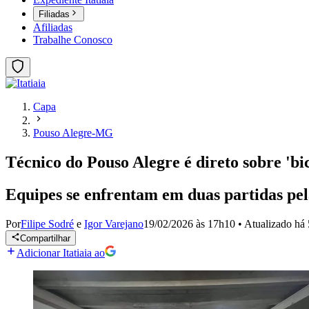
Filiadas
Afiliadas
Trabalhe Conosco
Capa
Pouso Alegre-MG
Técnico do Pouso Alegre é direto sobre 'bi
Equipes se enfrentam em duas partidas pe
Por
Filipe Sodré
e
Igor Varejano
19/02/2026 às 17h10
•
Atualizado
há 
Compartilhar
Adicionar Itatiaia ao