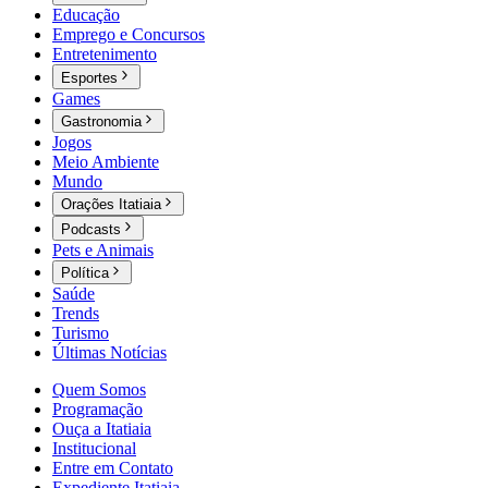
Educação
Emprego e Concursos
Entretenimento
Esportes
Games
Gastronomia
Jogos
Meio Ambiente
Mundo
Orações Itatiaia
Podcasts
Pets e Animais
Política
Saúde
Trends
Turismo
Últimas Notícias
Quem Somos
Programação
Ouça a Itatiaia
Institucional
Entre em Contato
Expediente Itatiaia