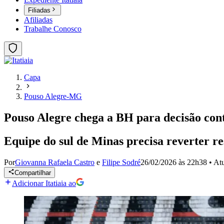
Filiadas
Afiliadas
Trabalhe Conosco
Capa
Pouso Alegre-MG
Pouso Alegre chega a BH para decisão cont
Equipe do sul de Minas precisa reverter 
Por
Giovanna Rafaela Castro
e
Filipe Sodré
26/02/2026 às 22h38
•
At
Compartilhar
Adicionar Itatiaia ao