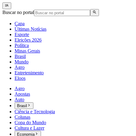
Buscar no portal
Capa
Últimas Notícias
Esporte
Eleições 2026
Política
Minas Gerais
Brasil
Mundo
Agro
Entretenimento
Eloos
Agro
Apostas
Auto
Brasil
Ciência e Tecnologia
Colunas
Copa do Mundo
Cultura e Lazer
Economia