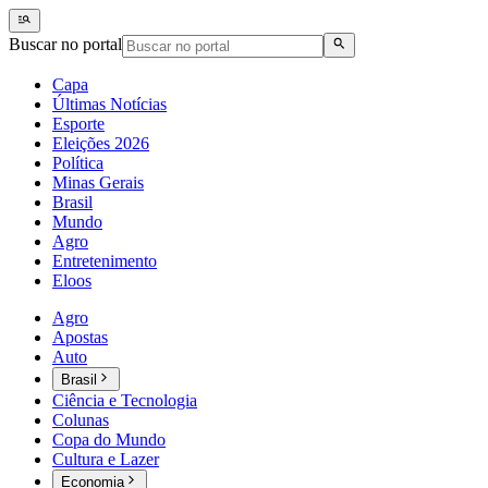
Buscar no portal
Capa
Últimas Notícias
Esporte
Eleições 2026
Política
Minas Gerais
Brasil
Mundo
Agro
Entretenimento
Eloos
Agro
Apostas
Auto
Brasil
Ciência e Tecnologia
Colunas
Copa do Mundo
Cultura e Lazer
Economia