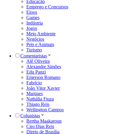
Educação
Emprego e Concursos
Eloos
Games
Indústria
Jogos
Meio Ambiente
Negócios
Pets e Animais
Turismo
Comentaristas
Alê Oliveira
Alexandre Simões
Edu Panzi
Emerson Romano
Fabrício
João Vitor Xavier
Marques
Nathália Fiuza
Thiago Reis
Wellington Campos
Colunistas
Bertha Maakaroun
Ciro Dias Reis
Direto de Brasília