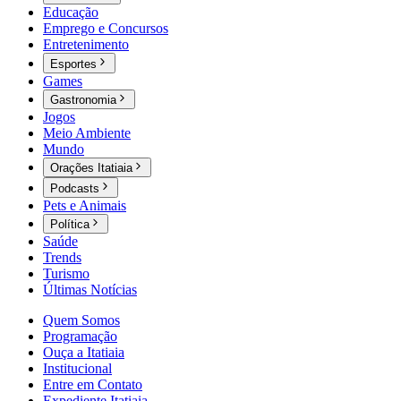
Educação
Emprego e Concursos
Entretenimento
Esportes
Games
Gastronomia
Jogos
Meio Ambiente
Mundo
Orações Itatiaia
Podcasts
Pets e Animais
Política
Saúde
Trends
Turismo
Últimas Notícias
Quem Somos
Programação
Ouça a Itatiaia
Institucional
Entre em Contato
Expediente Itatiaia