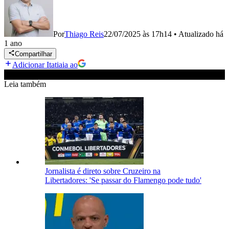
Por
Thiago Reis
22/07/2025 às 17h14
•
Atualizado
há
1 ano
Compartilhar
Adicionar Itatiaia ao
Leia também
Jornalista é direto sobre Cruzeiro na
Libertadores: 'Se passar do Flamengo pode tudo'