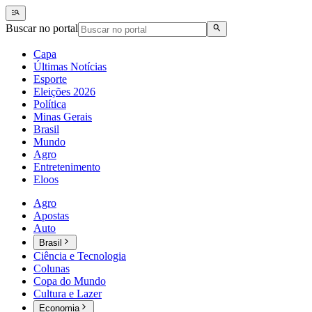
Buscar no portal
Capa
Últimas Notícias
Esporte
Eleições 2026
Política
Minas Gerais
Brasil
Mundo
Agro
Entretenimento
Eloos
Agro
Apostas
Auto
Brasil
Ciência e Tecnologia
Colunas
Copa do Mundo
Cultura e Lazer
Economia