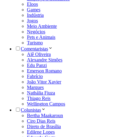
Eloos
Games
Indústria
Jogos
Meio Ambiente
Negócios
Pets e Animais
Turismo
Comentaristas
Alê Oliveira
Alexandre Simões
Edu Panzi
Emerson Romano
Fabrício
João Vitor Xavier
Marques
Nathália Fiuza
Thiago Reis
Wellington Campos
Colunistas
Bertha Maakaroun
Ciro Dias Reis
Direto de Brasília
Edilene Lopes