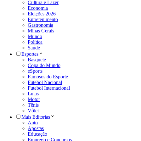
Cultura e Lazer
Economia
Eleições 2026
Entretenimento
Gastronomia
Minas Gerais
Mundo
Política
Saúde
Esportes
Basquete
Copa do Mundo
eSports
Famosos do Esporte
Futebol Nacional
Futebol Internacional
Lutas
Motor
Tênis
Vôlei
Mais Editorias
Auto
Apostas
Educação
Emprego e Concursos