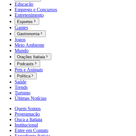
Educação
Emprego e Concursos
Entretenimento
Esportes
Games
Gastronomia
Jogos
Meio Ambiente
Mundo
Orações Itatiaia
Podcasts
Pets e Animais
Política
Saúde
Trends
Turismo
Últimas Notícias
Quem Somos
Programação
Ouça a Itatiaia
Institucional
Entre em Contato
Expediente Itatiaia