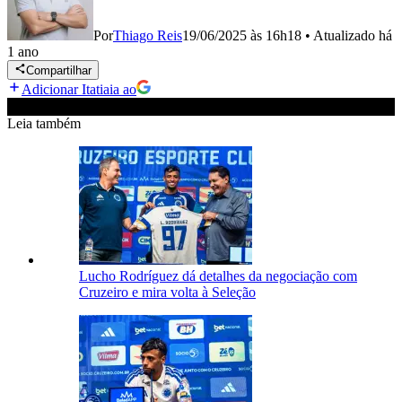
Por
Thiago Reis
19/06/2025 às 16h18
•
Atualizado
há
1 ano
Compartilhar
Adicionar Itatiaia ao
Leia também
Lucho Rodríguez dá detalhes da negociação com
Cruzeiro e mira volta à Seleção