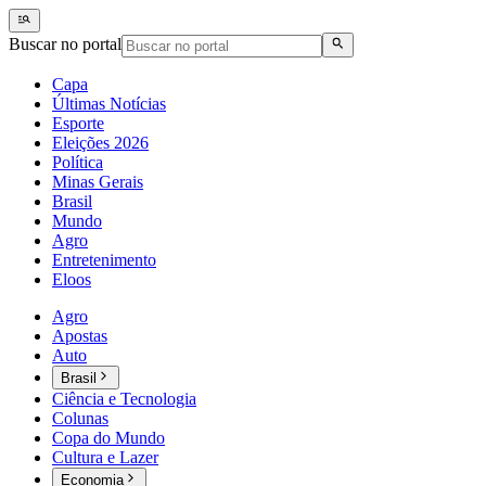
Buscar no portal
Capa
Últimas Notícias
Esporte
Eleições 2026
Política
Minas Gerais
Brasil
Mundo
Agro
Entretenimento
Eloos
Agro
Apostas
Auto
Brasil
Ciência e Tecnologia
Colunas
Copa do Mundo
Cultura e Lazer
Economia