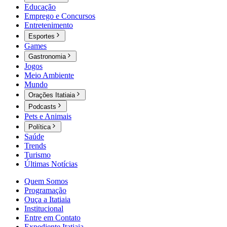
Educação
Emprego e Concursos
Entretenimento
Esportes
Games
Gastronomia
Jogos
Meio Ambiente
Mundo
Orações Itatiaia
Podcasts
Pets e Animais
Política
Saúde
Trends
Turismo
Últimas Notícias
Quem Somos
Programação
Ouça a Itatiaia
Institucional
Entre em Contato
Expediente Itatiaia