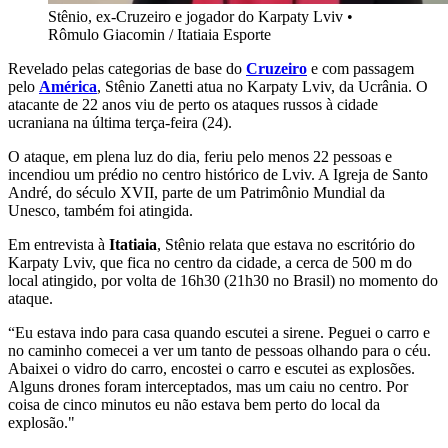
Stênio, ex-Cruzeiro e jogador do Karpaty Lviv
•
Rômulo Giacomin / Itatiaia Esporte
Revelado pelas categorias de base do
Cruzeiro
e com passagem
pelo
América
, Stênio Zanetti atua no Karpaty Lviv, da Ucrânia. O
atacante de 22 anos viu de perto os ataques russos à cidade
ucraniana na última terça-feira (24).
O ataque, em plena luz do dia, feriu pelo menos 22 pessoas e
incendiou um prédio no centro histórico de Lviv. A Igreja de Santo
André, do século XVII, parte de um Patrimônio Mundial da
Unesco, também foi atingida.
Em entrevista à
Itatiaia
, Stênio relata que estava no escritório do
Karpaty Lviv, que fica no centro da cidade, a cerca de 500 m do
local atingido, por volta de 16h30 (21h30 no Brasil) no momento do
ataque.
“Eu estava indo para casa quando escutei a sirene. Peguei o carro e
no caminho comecei a ver um tanto de pessoas olhando para o céu.
Abaixei o vidro do carro, encostei o carro e escutei as explosões.
Alguns drones foram interceptados, mas um caiu no centro. Por
coisa de cinco minutos eu não estava bem perto do local da
explosão."