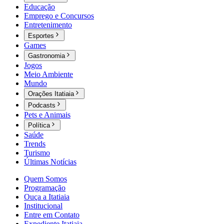
Educação
Emprego e Concursos
Entretenimento
Esportes
Games
Gastronomia
Jogos
Meio Ambiente
Mundo
Orações Itatiaia
Podcasts
Pets e Animais
Política
Saúde
Trends
Turismo
Últimas Notícias
Quem Somos
Programação
Ouça a Itatiaia
Institucional
Entre em Contato
Expediente Itatiaia