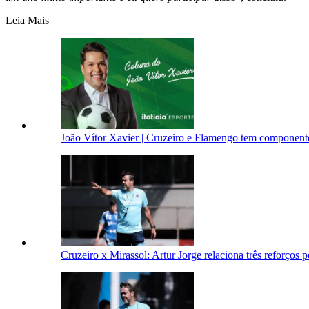
Leia Mais
João Vítor Xavier | Cruzeiro e Flamengo tem componente
Cruzeiro x Mirassol: Artur Jorge relaciona três reforços p