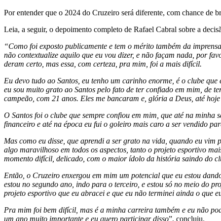
Por entender que o 2024 do Cruzeiro será diferente, com chance de br
Leia, a seguir, o depoimento completo de Rafael Cabral sobre a decisã
“Como foi exposto publicamente e tem o mérito também da imprensa, r
não contextualize aquilo que eu vou dizer, e não façam nada, por favo
deram certo, mas essa, com certeza, pra mim, foi a mais difícil.
Eu devo tudo ao Santos, eu tenho um carinho enorme, é o clube que es
eu sou muito grato ao Santos pelo fato de ter confiado em mim, de te
campeão, com 21 anos. Eles me bancaram e, glória a Deus, até hoje
O Santos foi o clube que sempre confiou em mim, que até na minha s
financeiro e até na época eu fui o goleiro mais caro a ser vendido pa
Mas como eu disse, que aprendi a ser grato na vida, quando eu vim 
algo maravilhoso em todos os aspectos, tanto o projeto esportivo ma
momento difícil, delicado, com o maior ídolo da história saindo do 
Então, o Cruzeiro enxergou em mim um potencial que eu estou dando 
estou no segundo ano, indo para o terceiro, e estou só no meio do p
projeto esportivo que eu abracei e que eu não terminei ainda o que eu
Pra mim foi bem difícil, mas é a minha carreira também e eu não pod
um ano muito importante e eu quero participar disso
”, concluiu.