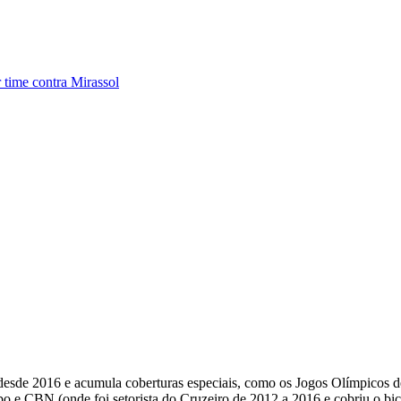
 time contra Mirassol
ua desde 2016 e acumula coberturas especiais, como os Jogos Olímpicos
e CBN (onde foi setorista do Cruzeiro de 2012 a 2016 e cobriu o bi