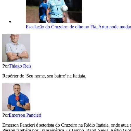
Escalação do Cruzeiro: de olho no Fla, Artur pode mudar
Por
Thiago Reis
Repórter do 'Seu nome, seu bairro' na Itatiaia.
Por
Emerson Pancieri
Emerson Pancieri é setorista do Cruzeiro na Rádio Itatiaia, onde at
Passou também por Transamérica, O Tempo, Band News, Rádio Globo 