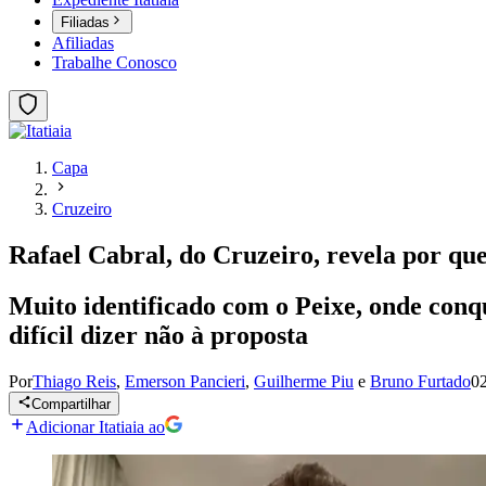
Filiadas
Afiliadas
Trabalhe Conosco
Capa
Cruzeiro
Rafael Cabral, do Cruzeiro, revela por que
Muito identificado com o Peixe, onde conq
difícil dizer não à proposta
Por
Thiago Reis
,
Emerson Pancieri
,
Guilherme Piu
e
Bruno Furtado
02
Compartilhar
Adicionar Itatiaia ao