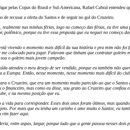
igar pelas Copas do Brasil e Sul-Americana, Rafael Cabral entendeu qu
o de recusar a oferta do Santos e de seguir no gol do Cruzeiro.
ealmente nas minhas férias, logo no começo das férias, eu tive uma p
r, polêmico, porque eu tive essa proposta que eu neguei no começo das 
tá vivendo o momento mais difícil da sua história e pra mim não foi fá
r me colocado para jogar. Falavam que tinham que contratar goleiro ma
 sou o goleiro mais jovem campeão.
aída atendeu o meu desejo de ser vendido, porque eu também não queria
ra a Europa. Então, nesse momento, nesse momento mais difícil do clube
para o Cruzeiro, que era um momento muito parecido ao que o Santos e
is o financeiro, mas como eu disse, sou grato ao Cruzeiro que confio
clube, e na mesma posição que eu.
a vida para corresponder. Esses dois anos foram ótimos, mas quando 
rojeto. Por mais que eu tenha um carinho e ame muito o Santos, eu ta
 vim fazer aqui.
eria, entre aspas, largar, porque tudo que a gente passou nesses dois