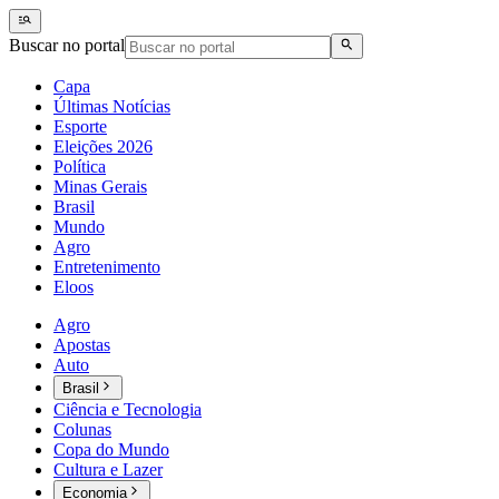
Buscar no portal
Capa
Últimas Notícias
Esporte
Eleições 2026
Política
Minas Gerais
Brasil
Mundo
Agro
Entretenimento
Eloos
Agro
Apostas
Auto
Brasil
Ciência e Tecnologia
Colunas
Copa do Mundo
Cultura e Lazer
Economia