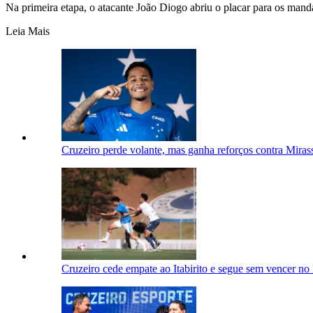
Na primeira etapa, o atacante João Diogo abriu o placar para os manda
Leia Mais
Cruzeiro perde volante, mas ganha reforços contra Mirass
Cruzeiro cede empate ao Itabirito e segue sem vencer n