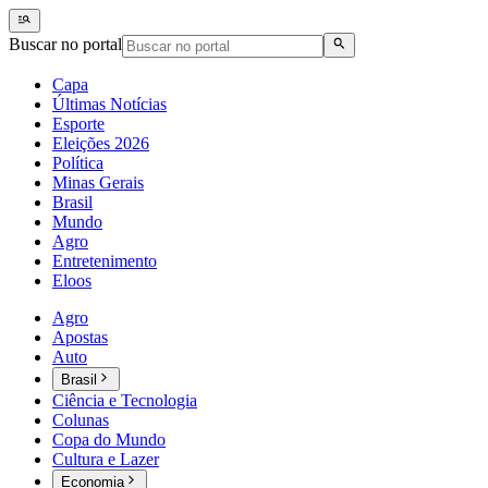
Buscar no portal
Capa
Últimas Notícias
Esporte
Eleições 2026
Política
Minas Gerais
Brasil
Mundo
Agro
Entretenimento
Eloos
Agro
Apostas
Auto
Brasil
Ciência e Tecnologia
Colunas
Copa do Mundo
Cultura e Lazer
Economia