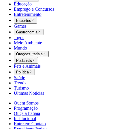
Educação
Emprego e Concursos
Entretenimento
Esportes
Games
Gastronomia
Jogos
Meio Ambiente
Mundo
Orações Itatiaia
Podcasts
Pets e Animais
Política
Saúde
Trends
Turismo
Últimas Notícias
Quem Somos
Programação
Ouça a Itatiaia
Institucional
Entre em Contato
Expediente Itatiaia