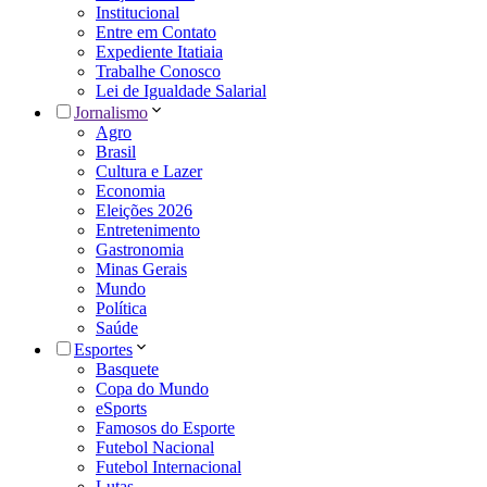
Institucional
Entre em Contato
Expediente Itatiaia
Trabalhe Conosco
Lei de Igualdade Salarial
Jornalismo
Agro
Brasil
Cultura e Lazer
Economia
Eleições 2026
Entretenimento
Gastronomia
Minas Gerais
Mundo
Política
Saúde
Esportes
Basquete
Copa do Mundo
eSports
Famosos do Esporte
Futebol Nacional
Futebol Internacional
Lutas