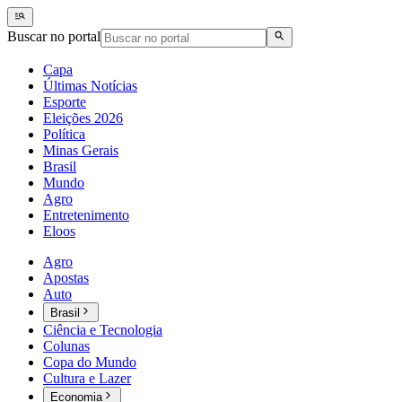
Buscar no portal
Capa
Últimas Notícias
Esporte
Eleições 2026
Política
Minas Gerais
Brasil
Mundo
Agro
Entretenimento
Eloos
Agro
Apostas
Auto
Brasil
Ciência e Tecnologia
Colunas
Copa do Mundo
Cultura e Lazer
Economia