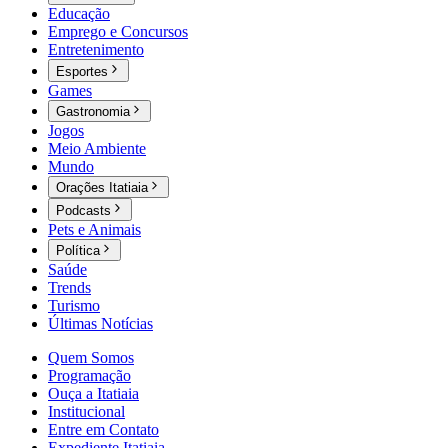
Educação
Emprego e Concursos
Entretenimento
Esportes
Games
Gastronomia
Jogos
Meio Ambiente
Mundo
Orações Itatiaia
Podcasts
Pets e Animais
Política
Saúde
Trends
Turismo
Últimas Notícias
Quem Somos
Programação
Ouça a Itatiaia
Institucional
Entre em Contato
Expediente Itatiaia