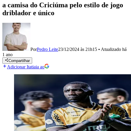
a camisa do Criciúma pelo estilo de jogo
driblador e único
Por
Pedro Leite
23/12/2024 às 21h15
•
Atualizado
há
1 ano
Compartilhar
Adicionar Itatiaia ao