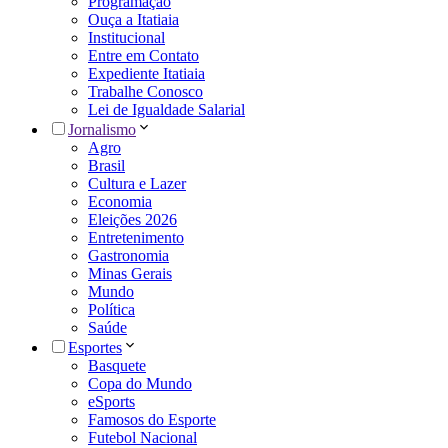
Programação
Ouça a Itatiaia
Institucional
Entre em Contato
Expediente Itatiaia
Trabalhe Conosco
Lei de Igualdade Salarial
Jornalismo
Agro
Brasil
Cultura e Lazer
Economia
Eleições 2026
Entretenimento
Gastronomia
Minas Gerais
Mundo
Política
Saúde
Esportes
Basquete
Copa do Mundo
eSports
Famosos do Esporte
Futebol Nacional