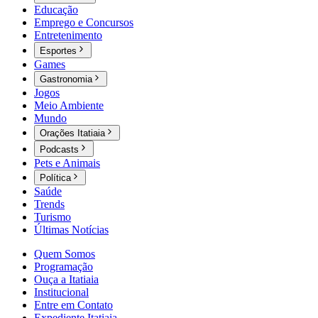
Educação
Emprego e Concursos
Entretenimento
Esportes
Games
Gastronomia
Jogos
Meio Ambiente
Mundo
Orações Itatiaia
Podcasts
Pets e Animais
Política
Saúde
Trends
Turismo
Últimas Notícias
Quem Somos
Programação
Ouça a Itatiaia
Institucional
Entre em Contato
Expediente Itatiaia