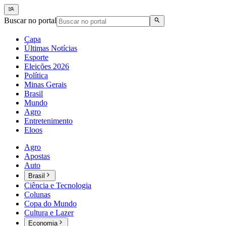
Buscar no portal
Capa
Últimas Notícias
Esporte
Eleições 2026
Política
Minas Gerais
Brasil
Mundo
Agro
Entretenimento
Eloos
Agro
Apostas
Auto
Brasil
Ciência e Tecnologia
Colunas
Copa do Mundo
Cultura e Lazer
Economia