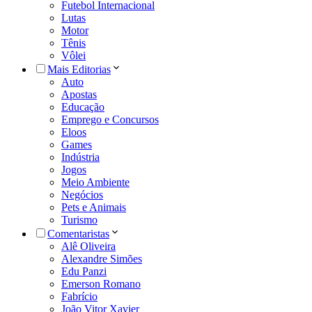
Futebol Internacional
Lutas
Motor
Tênis
Vôlei
Mais Editorias
Auto
Apostas
Educação
Emprego e Concursos
Eloos
Games
Indústria
Jogos
Meio Ambiente
Negócios
Pets e Animais
Turismo
Comentaristas
Alê Oliveira
Alexandre Simões
Edu Panzi
Emerson Romano
Fabrício
João Vitor Xavier