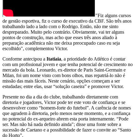
"Fiz alguns cursos
de gestão esportiva, fiz o curso de executivo da CBF. São três anos
trabalhando lado a lado com o Rodrigo. Então, não me sinto
despreparado. Muito pelo contrário. Obviamente, vai ter alguns
pontos de construção, mas acho que esses três anos aliado à
preparação acadêmica não me deixa preocupado caso eu seja
escolhido", complementou Victor.
Conforme antecipou a
Itatiaia
, a prioridade do Atlético é contar
com um profissional jovem e que tenha potencial de crescimento no
mercado da bola. Leonardo, ex-diretor de Paris Saint-Germain e
Milan, foi um nome visto com bons olhos, mas repatriá-lo não é
missão das mais fáceis. Neste cenário, opções começam a ser
estudadas; entre elas, usar “solução caseira” e promover Victor.
Presente no dia a dia do clube, trabalhando diretamente com
diretoria e jogadores, Victor pode ter este voto de confiança e se
desenvolver como “homem-forte do futebol”. A carência de nomes
que agradem à diretoria, pelo menos neste momento, e a confiança
no potencial do ex-arqueiro abrem esta porta internamente. “Pode
ser. Mas não há nada definido ainda"; disse uma fonte sobre a
sucessão de Caetano e a possibilidade de fazer o convite ao “Santo
do Horto”.