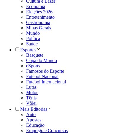
Cultura e Lazer
Economia
Eleições 2026
Entretenimento
Gastronomia
Minas Gerais
Mundo
Política
Saúde
Esportes
Basquete
Copa do Mundo
eSports
Famosos do Esporte
Futebol Nacional
Futebol Internacional
Lutas
Motor
Tênis
Vôlei
Mais Editorias
Auto
Apostas
Educação
Emprego e Concursos