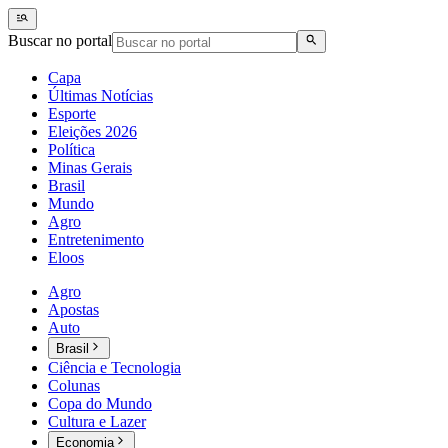
Buscar no portal
Capa
Últimas Notícias
Esporte
Eleições 2026
Política
Minas Gerais
Brasil
Mundo
Agro
Entretenimento
Eloos
Agro
Apostas
Auto
Brasil
Ciência e Tecnologia
Colunas
Copa do Mundo
Cultura e Lazer
Economia