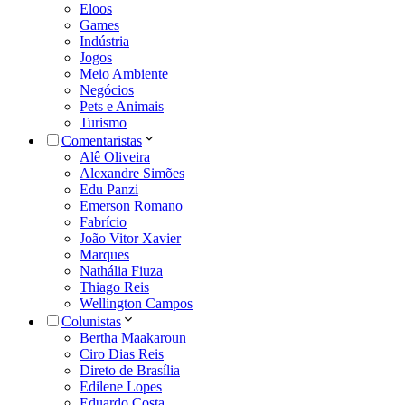
Eloos
Games
Indústria
Jogos
Meio Ambiente
Negócios
Pets e Animais
Turismo
Comentaristas
Alê Oliveira
Alexandre Simões
Edu Panzi
Emerson Romano
Fabrício
João Vitor Xavier
Marques
Nathália Fiuza
Thiago Reis
Wellington Campos
Colunistas
Bertha Maakaroun
Ciro Dias Reis
Direto de Brasília
Edilene Lopes
Eduardo Costa