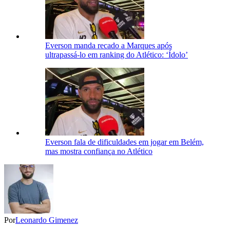
Everson manda recado a Marques após
ultrapassá-lo em ranking do Atlético: ‘Ídolo’
Everson fala de dificuldades em jogar em Belém,
mas mostra confiança no Atlético
Por
Leonardo Gimenez