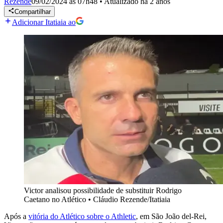
Rezende
09/02/2024 às 07h48
•
Atualizado
há 2 anos
Compartilhar
Adicionar Itatiaia ao
Victor analisou possibilidade de substituir Rodrigo
Caetano no Atlético
•
Cláudio Rezende/Itatiaia
Após a
vitória do Atlético sobre o Athletic
, em São João del-Rei,