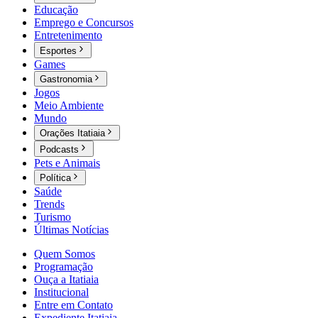
Educação
Emprego e Concursos
Entretenimento
Esportes
Games
Gastronomia
Jogos
Meio Ambiente
Mundo
Orações Itatiaia
Podcasts
Pets e Animais
Política
Saúde
Trends
Turismo
Últimas Notícias
Quem Somos
Programação
Ouça a Itatiaia
Institucional
Entre em Contato
Expediente Itatiaia