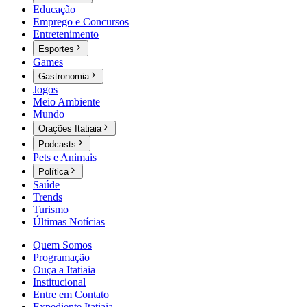
Educação
Emprego e Concursos
Entretenimento
Esportes
Games
Gastronomia
Jogos
Meio Ambiente
Mundo
Orações Itatiaia
Podcasts
Pets e Animais
Política
Saúde
Trends
Turismo
Últimas Notícias
Quem Somos
Programação
Ouça a Itatiaia
Institucional
Entre em Contato
Expediente Itatiaia