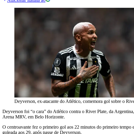
Adicionar Itatiaia ao
Deyverson, ex-atacante do Atlético, comemora gol sobre o Rive
Deyverson foi “o cara” do Atlético contra o River Plate, da Argentina,
Arena MRV, em Belo Horizonte.
O centroavante fez o primeiro gol aos 22 minutos do primeiro tempo e
goleada aos 29, após passe de Deyverson.