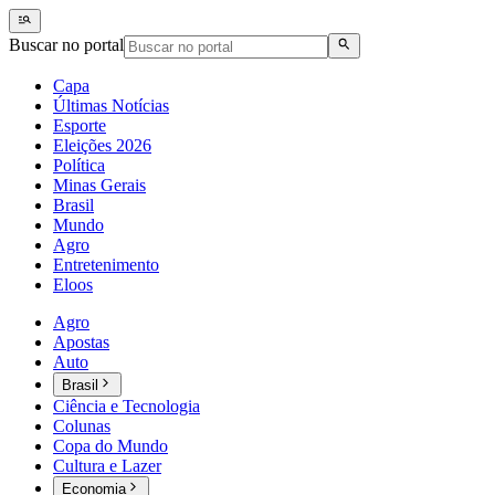
Buscar no portal
Capa
Últimas Notícias
Esporte
Eleições 2026
Política
Minas Gerais
Brasil
Mundo
Agro
Entretenimento
Eloos
Agro
Apostas
Auto
Brasil
Ciência e Tecnologia
Colunas
Copa do Mundo
Cultura e Lazer
Economia