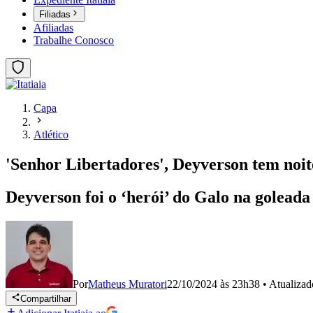
Filiadas
Afiliadas
Trabalhe Conosco
Capa
Atlético
'Senhor Libertadores', Deyverson tem noit
Deyverson foi o ‘herói’ do Galo na goleada 
Por
Matheus Muratori
22/10/2024 às 23h38
•
Atualiza
Compartilhar