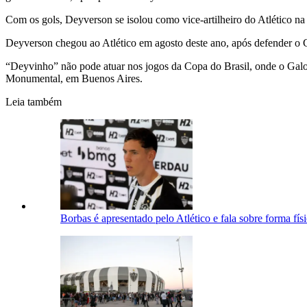
Com os gols, Deyverson se isolou como vice-artilheiro do Atlético na
Deyverson chegou ao Atlético em agosto deste ano, após defender o C
“Deyvinho” não pode atuar nos jogos da Copa do Brasil, onde o Galo é
Monumental, em Buenos Aires.
Leia também
Borbas é apresentado pelo Atlético e fala sobre forma físic