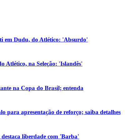
lti em Dudu, do Atlético: 'Absurdo'
 Atlético, na Seleção: 'Islandês'
itante na Copa do Brasil; entenda
lo para apresentação de reforço; saiba detalhes
e destaca liberdade com 'Barba'