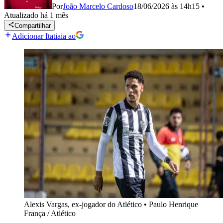
Por
João Marcelo Cardoso
18/06/2026 às 14h15
•
Atualizado
há 1 mês
Compartilhar
Adicionar Itatiaia ao
Alexis Vargas, ex-jogador do Atlético
•
Paulo Henrique
França / Atlético