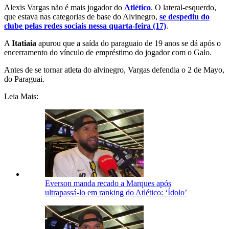
Alexis Vargas não é mais jogador do
Atlético
. O lateral-esquerdo,
que estava nas categorias de base do Alvinegro,
se despediu do
clube pelas redes sociais nessa quarta-feira (17)
.
A
Itatiaia
apurou que a saída do paraguaio de 19 anos se dá após o
encerramento do vínculo de empréstimo do jogador com o Galo.
Antes de se tornar atleta do alvinegro, Vargas defendia o 2 de Mayo,
do Paraguai.
Leia Mais:
Everson manda recado a Marques após
ultrapassá-lo em ranking do Atlético: ‘Ídolo’