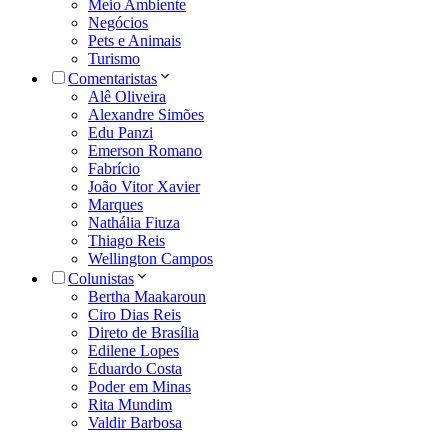
Meio Ambiente
Negócios
Pets e Animais
Turismo
Comentaristas
Alê Oliveira
Alexandre Simões
Edu Panzi
Emerson Romano
Fabrício
João Vitor Xavier
Marques
Nathália Fiuza
Thiago Reis
Wellington Campos
Colunistas
Bertha Maakaroun
Ciro Dias Reis
Direto de Brasília
Edilene Lopes
Eduardo Costa
Poder em Minas
Rita Mundim
Valdir Barbosa