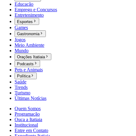
Educação
Emprego e Concursos
Entretenimento
Esportes
Games
Gastronomia
Jogos
Meio Ambiente
Mundo
Orações Itatiaia
Podcasts
Pets e Animais
Política
Saúde
Trends
Turismo
Últimas Notícias
Quem Somos
Programação
Ouça a Itatiaia
Institucional
Entre em Contato
Expediente Itatiaia