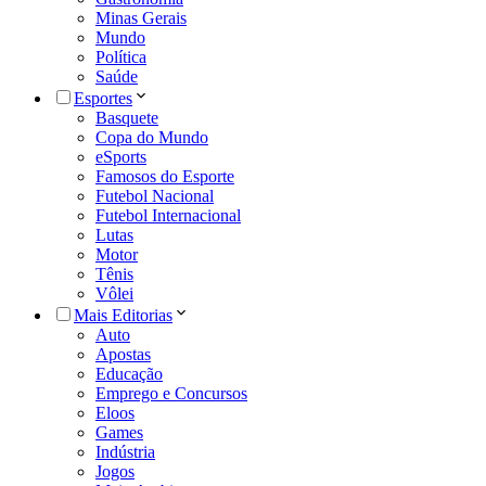
Minas Gerais
Mundo
Política
Saúde
Esportes
Basquete
Copa do Mundo
eSports
Famosos do Esporte
Futebol Nacional
Futebol Internacional
Lutas
Motor
Tênis
Vôlei
Mais Editorias
Auto
Apostas
Educação
Emprego e Concursos
Eloos
Games
Indústria
Jogos