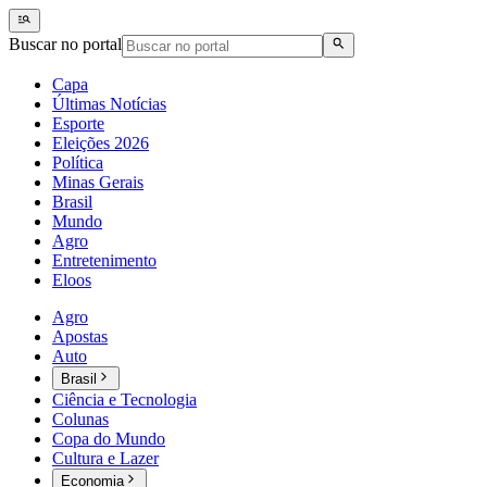
Buscar no portal
Capa
Últimas Notícias
Esporte
Eleições 2026
Política
Minas Gerais
Brasil
Mundo
Agro
Entretenimento
Eloos
Agro
Apostas
Auto
Brasil
Ciência e Tecnologia
Colunas
Copa do Mundo
Cultura e Lazer
Economia