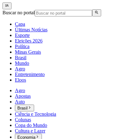
Buscar no portal
Capa
Últimas Notícias
Esporte
Eleições 2026
Política
Minas Gerais
Brasil
Mundo
Agro
Entretenimento
Eloos
Agro
Apostas
Auto
Brasil
Ciência e Tecnologia
Colunas
Copa do Mundo
Cultura e Lazer
Economia