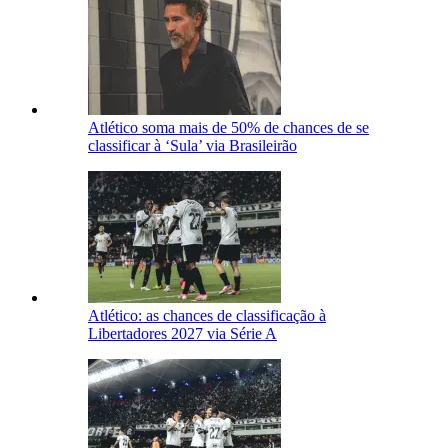
Atlético soma mais de 50% de chances de se
classificar à ‘Sula’ via Brasileirão
Atlético: as chances de classificação à
Libertadores 2027 via Série A