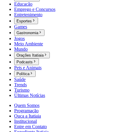
Educação
Emprego e Concursos
Entretenimento
Esportes
Games
Gastronomia
Jogos
Meio Ambiente
Mundo
Orações Itatiaia
Podcasts
Pets e Animais
Política
Saúde
Trends
Turismo
Últimas Notícias
Quem Somos
Programação
Ouça a Itatiaia
Institucional
Entre em Contato
Expediente Itatiaia