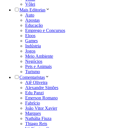
Vôlei
Mais Editorias
Auto
Apostas
Educação
Emprego e Concursos
Eloos
Games
Indústria
Jogos
Meio Ambiente
Negócios
Pets e Animais
Turismo
Comentaristas
Alê Oliveira
Alexandre Simões
Edu Panzi
Emerson Romano
Fabrício
João Vitor Xavier
Marques
Nathália Fiuza
Thiago Reis