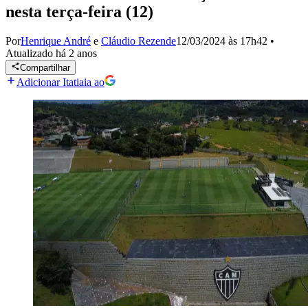
nesta terça-feira (12)
Por
Henrique André
e
Cláudio Rezende
12/03/2024 às 17h42
•
Atualizado
há 2 anos
Compartilhar
Adicionar Itatiaia ao