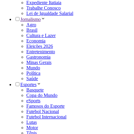
Expediente Itatiaia
Trabalhe Conosco
Lei de Igualdade Salarial
Jornalismo
Agro
Brasil
Cultura e Lazer
Economia
Eleições 2026
Entretenimento
Gastronomia
Minas Gerais
Mundo
Política
Saúde
Esportes
Basquete
Copa do Mundo
eSports
Famosos do Esporte
Futebol Nacional
Futebol Internacional
Lutas
Motor
Tênis