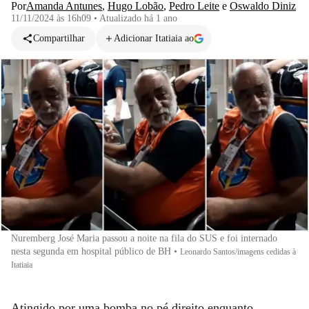
Por
Amanda Antunes
,
Hugo Lobão
,
Pedro Leite
e
Oswaldo Diniz
11/11/2024 às 16h09
•
Atualizado
há 1 ano
Compartilhar
Adicionar Itatiaia ao
Nuremberg José Maria passou a noite na fila do SUS e foi internado
nesta segunda em hospital público de BH
•
Leonardo Santos/imagens cedidas à
Itatiaia
Atingido por uma bomba no pé direito enquanto