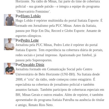
Horizonte. Na rádio de Minas, faz parte do time de cobertura
policial - sua grande paixão - e integra a equipe do programa
‘Observatório Feminino’.
Por
Hugo Lobão
Hugo Lobão é repórter multimídia do portal Itatiaia Esporte. É
formado em Jornalismo pela PUC Minas. Antes da Itatiaia,
passou por Hoje Em Dia, Record e Globo Esporte. Amante de
esportes olímpicos.
Por
Pedro Leite
Jornalista pela PUC Minas, Pedro Leite é repórter do portal
Itatiaia Esporte. Tem experiência na cobertura diária de portais,
redes sociais e jornal impresso. Apaixonado por futebol, já
passou pelo Superesportes.
Por
Oswaldo Diniz
Jornalista formado em Comunicação Social pelo Centro
Universitário de Belo Horizonte (UNI-BH). Na Itatiaia desde
2008, é "cria" da rádio, onde começou como estagiário. É
especialista na cobertura de jornalismo policial e também
assuntos factuais. Também participou de coberturas especiais em
BH, Minas Gerais e outros estados. Além de repórter, é também
apresentador do programa Itatiaia Patrulha na ausência do titular
e amigo, Renato Rios Neto.