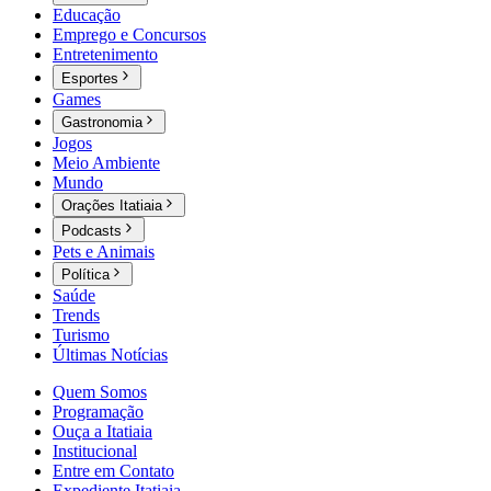
Educação
Emprego e Concursos
Entretenimento
Esportes
Games
Gastronomia
Jogos
Meio Ambiente
Mundo
Orações Itatiaia
Podcasts
Pets e Animais
Política
Saúde
Trends
Turismo
Últimas Notícias
Quem Somos
Programação
Ouça a Itatiaia
Institucional
Entre em Contato
Expediente Itatiaia