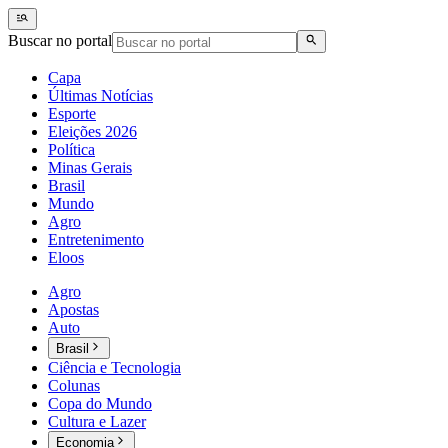
Buscar no portal
Capa
Últimas Notícias
Esporte
Eleições 2026
Política
Minas Gerais
Brasil
Mundo
Agro
Entretenimento
Eloos
Agro
Apostas
Auto
Brasil
Ciência e Tecnologia
Colunas
Copa do Mundo
Cultura e Lazer
Economia