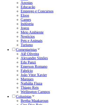
Apostas
Educação
Emprego e Concursos
Eloos
Games
Indústria
Jogos
Meio Ambiente
Negócios
Pets e Animais
Turismo
Comentaristas
Alê Oliveira
Alexandre Simões
Edu Panzi
Emerson Romano
Fabrício
João Vitor Xavier
Marques
Nathália Fiuza
Thiago Reis
Wellington Campos
Colunistas
Bertha Maakaroun
Ciro Dias Reis