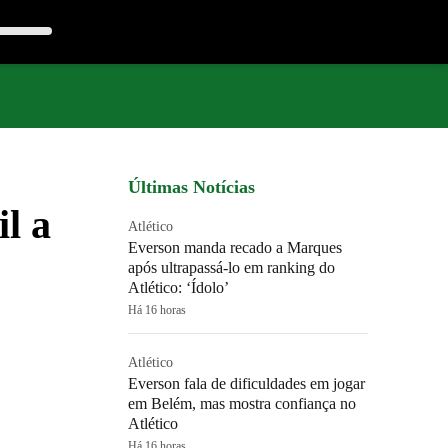
Últimas Notícias
l a
Atlético
Everson manda recado a Marques
após ultrapassá-lo em ranking do
Atlético: ‘Ídolo’
Há 16 horas
Atlético
Everson fala de dificuldades em jogar
em Belém, mas mostra confiança no
Atlético
Há 16 horas