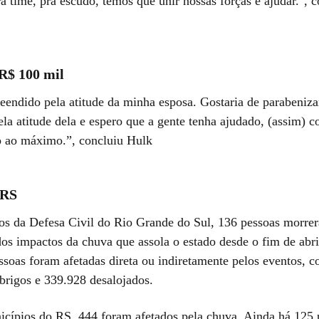
ra time, pra escudo, temos que unir nossas forças e ajudar.",
R$ 100 mil
eendido pela atitude da minha esposa. Gostaria de parabenizar
ela atitude dela e espero que a gente tenha ajudado, (assim) 
 ao máximo.”, concluiu Hulk
 RS
s da Defesa Civil do Rio Grande do Sul, 136 pessoas morr
dos impactos da chuva que assola o estado desde o fim de abri
ssoas foram afetadas direta ou indiretamente pelos eventos, 
brigos e 339.928 desalojados.
cípios do RS, 444 foram afetados pela chuva. Ainda há 125 