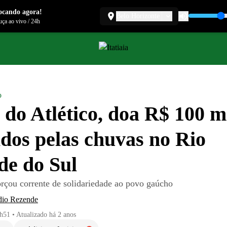
ocando agora!
Belo Horizonte
ça ao vivo
/
24h
o
 do Atlético, doa R$ 100 mi
idos pelas chuvas no Rio
e do Sul
orçou corrente de solidariedade ao povo gaúcho
dio Rezende
1h51
•
Atualizado
há 2 anos