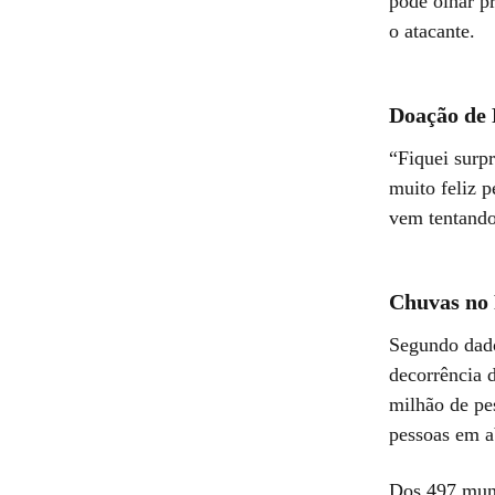
pode olhar p
o atacante.
Doação de 
“Fiquei surpr
muito feliz p
vem tentando
Chuvas no
Segundo dado
decorrência 
milhão de pe
pessoas em a
Dos 497 muni