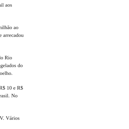
il aos
milhão ao
e arrecadou
do Rio
agelados do
oelho.
 R$ 10 e R$
rasil. No
V. Vários