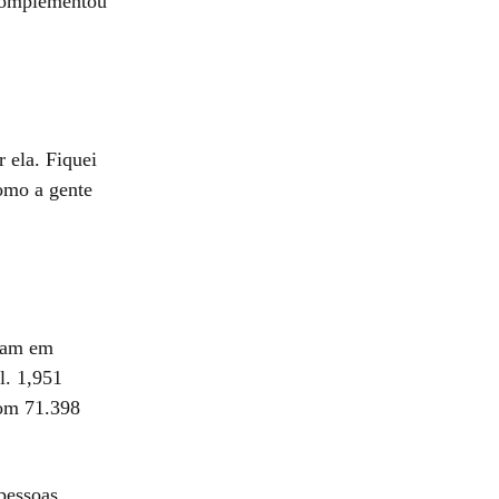
 complementou
 ela. Fiquei
como a gente
eram em
l. 1,951
com 71.398
pessoas