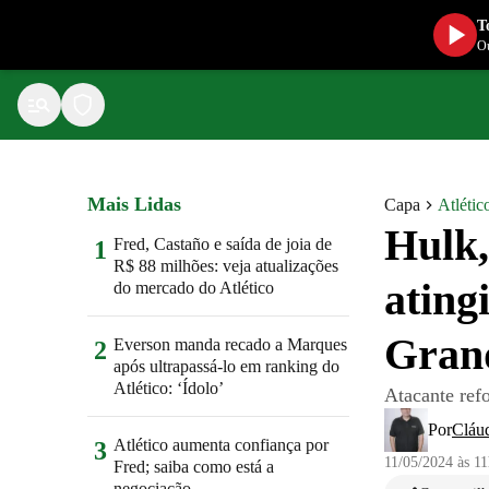
T
Ou
Mais Lidas
Capa
Atlétic
Hulk,
Fred, Castaño e saída de joia de
1
R$ 88 milhões: veja atualizações
ating
do mercado do Atlético
Grand
Everson manda recado a Marques
2
após ultrapassá-lo em ranking do
Atlético: ‘Ídolo’
Atacante ref
Por
Cláu
Atlético aumenta confiança por
3
11/05/2024 às 1
Fred; saiba como está a
negociação