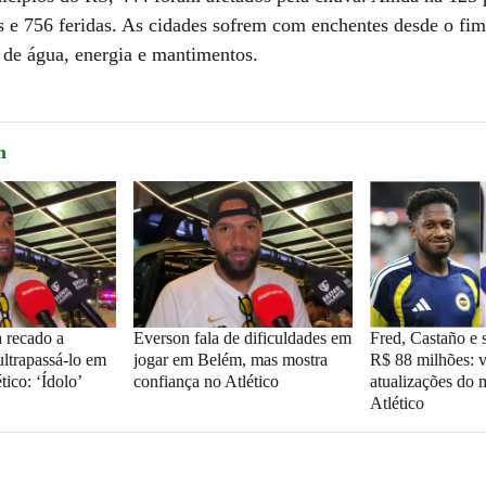
s e 756 feridas. As cidades sofrem com enchentes desde o fim 
a de água, energia e mantimentos.
m
 recado a
Everson fala de dificuldades em
Fred, Castaño e s
ltrapassá-lo em
jogar em Belém, mas mostra
R$ 88 milhões: v
tico: ‘Ídolo’
confiança no Atlético
atualizações do
Atlético