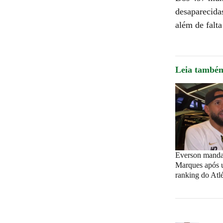
desaparecida
além de falt
Leia també
Everson manda
Marques após u
ranking do Atlé