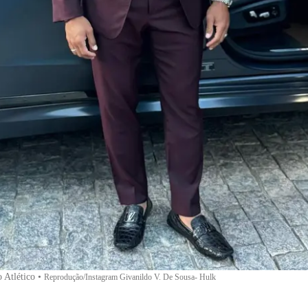
o Atlético
•
Reprodução/Instagram Givanildo V. De Sousa- Hulk