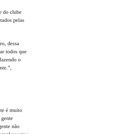
de do clube
etados pelas
ro, dessa
var todos que
 fazendo o
nte.”,
nte é muito
a gente
gente não