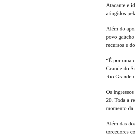
Atacante e í
atingidos pe
Além do apor
povo gaúcho 
recursos e do
“É por uma c
Grande do Su
Rio Grande d
Os ingressos
20. Toda a re
momento da c
Além das doa
torcedores c