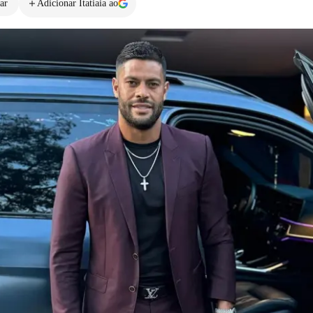
ar
Adicionar Itatiaia ao