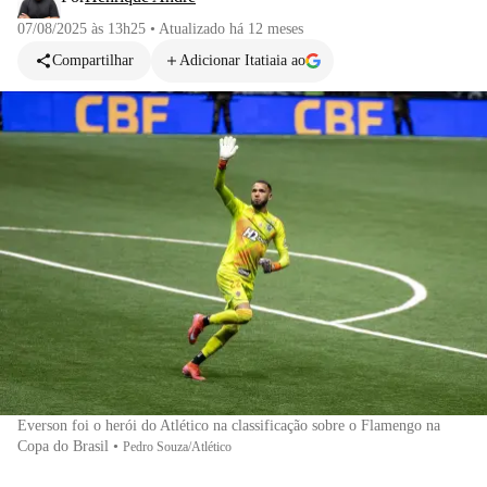
07/08/2025 às 13h25
•
Atualizado
há 12 meses
Compartilhar
Adicionar Itatiaia ao
Everson foi o herói do Atlético na classificação sobre o Flamengo na
Copa do Brasil
•
Pedro Souza/Atlético