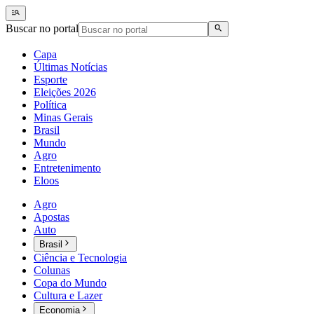
Buscar no portal
Capa
Últimas Notícias
Esporte
Eleições 2026
Política
Minas Gerais
Brasil
Mundo
Agro
Entretenimento
Eloos
Agro
Apostas
Auto
Brasil
Ciência e Tecnologia
Colunas
Copa do Mundo
Cultura e Lazer
Economia