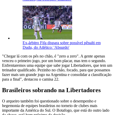
Ex-árbitro Fifa dispara sobre possível pênalti em
Dudu, do Atlético: 'Absurdo'
"Chegar lá com os pés no chão, é "zero a zero". A gente apenas
venceu o primeiro jogo, por um bom placar, mas tem o segundo.
Enfrentaremos uma equipe que sabe jogar Libertadores, que tem um
treinador qualificado. Pezinho no chão, focado, para que possamos
fazer mais um grande jogo na Argentina e consolidar a classificação
para a final", destacou o camisa 22.
Brasileiros sobrando na Libertadores
O arqueiro também foi questionado sobre o desempenho e
hegemonia de equipes brasileiras no torneio de clubes mais
importante da América do Sul. O Botafogo, que está do outro lado
da chave, está bem próximo da decisão.