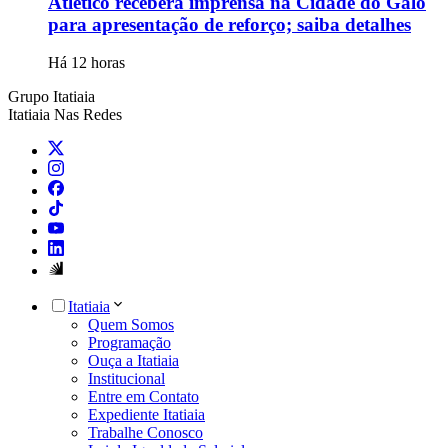
Atlético receberá imprensa na Cidade do Galo
para apresentação de reforço; saiba detalhes
Há 12 horas
Grupo Itatiaia
Itatiaia Nas Redes
Itatiaia
Quem Somos
Programação
Ouça a Itatiaia
Institucional
Entre em Contato
Expediente Itatiaia
Trabalhe Conosco