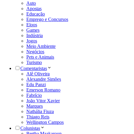
Auto
Apostas
Educação
Emprego e Concursos
Eloos
Games
Indústria
Jogos
Meio Ambiente
Negócios
Pets e Animais
Turismo
Comentaristas
Alê Oliveira
Alexandre Simões
Edu Panzi
Emerson Romano
Fabrício
João Vitor Xavier
Marques
Nathália Fiuza
Thiago Reis
Wellington Campos
Colunistas
Bertha Maakaroun