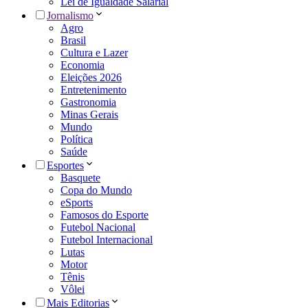
Lei de Igualdade Salarial
Jornalismo
Agro
Brasil
Cultura e Lazer
Economia
Eleições 2026
Entretenimento
Gastronomia
Minas Gerais
Mundo
Política
Saúde
Esportes
Basquete
Copa do Mundo
eSports
Famosos do Esporte
Futebol Nacional
Futebol Internacional
Lutas
Motor
Tênis
Vôlei
Mais Editorias