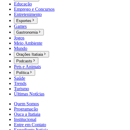
Educação
Emprego e Concursos
Entretenimento
Esportes
Games
Gastronomia
Jogos
Meio Ambiente
Mundo
Orações Itatiaia
Podcasts
Pets e Animais
Política
Saúde
Trends
Turismo
Últimas Notícias
Quem Somos
Programação
Ouça a Itatiaia
Institucional
Entre em Contato
Expediente Itatiaia