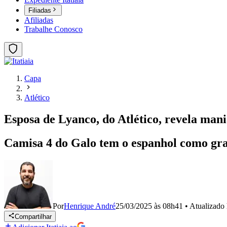
Filiadas
Afiliadas
Trabalhe Conosco
Capa
Atlético
Esposa de Lyanco, do Atlético, revela mani
Camisa 4 do Galo tem o espanhol como gra
Por
Henrique André
25/03/2025 às 08h41
•
Atualizado
Compartilhar