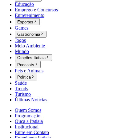
Educação
Emprego e Concursos
Entretenimento
Esportes
Games
Gastronomia
Jogos
Meio Ambiente
Mundo
Orações Itatiaia
Podcasts
Pets e Animais
Política
Saúde
Trends
Turismo
Últimas Notícias
Quem Somos
Programação
Ouça a Itatiaia
Institucional
Entre em Contato
Expediente Itatiaia