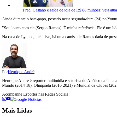
Fred, Castaño e saída de joia de R$ 88 milhões: veja atu
Ainda durante o bate-papo, postado nesta segunda-feira (24) no Youtu
"Sou louco com ele (Sergio Ramos). É minha referência. Ele é um líder.
Na casa de Lyanco, inclusive, há uma camisa de Ramos dada de presen
Por
Henrique André
Henrique André é repórter multimídia e setorista do Atlético na Itat
Mundo (2014-18), Olimpíada (2016-2021) e Mundial de Clubes (202
Acompanhe
Esportes
nas Redes Sociais
Mais Lidas