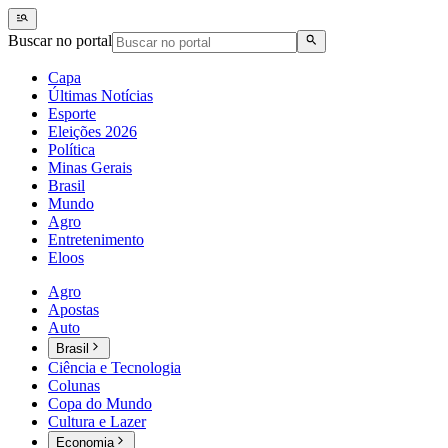
Buscar no portal
Capa
Últimas Notícias
Esporte
Eleições 2026
Política
Minas Gerais
Brasil
Mundo
Agro
Entretenimento
Eloos
Agro
Apostas
Auto
Brasil
Ciência e Tecnologia
Colunas
Copa do Mundo
Cultura e Lazer
Economia