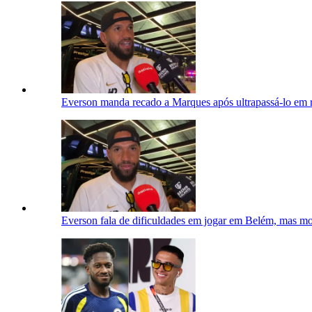
Everson manda recado a Marques após ultrapassá-lo em ra
Everson fala de dificuldades em jogar em Belém, mas mos