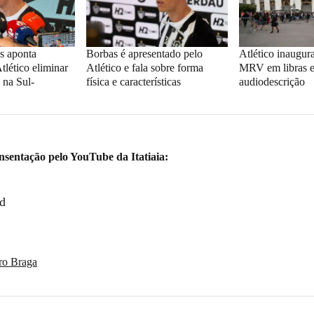
as aponta
Borbas é apresentado pelo
Atlético inaugur
tlético eliminar
Atlético e fala sobre forma
MRV em libras 
 na Sul-
física e características
audiodescrição
nsentação pelo YouTube da Itatiaia:
d
ro Braga