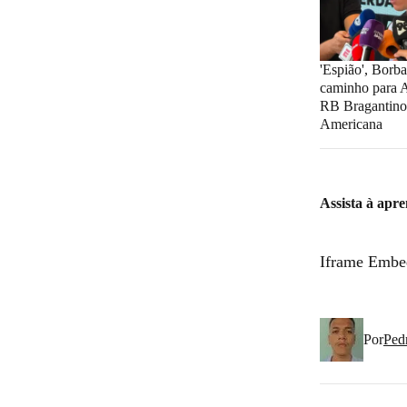
'Espião', Borb
caminho para A
RB Bragantino
Americana
Assista à apre
Iframe Embe
Por
Ped