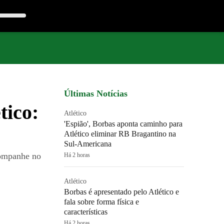
Últimas Notícias
tico:
Atlético
'Espião', Borbas aponta caminho para
Atlético eliminar RB Bragantino na
Sul-Americana
Acompanhe no
Há 2 horas
Atlético
Borbas é apresentado pelo Atlético e
fala sobre forma física e
características
Há 2 horas