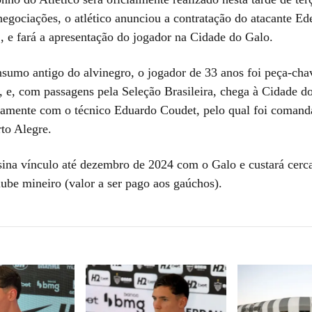
egociações, o atlético anunciou a contratação do atacante Ed
2, e fará a apresentação do jogador na Cidade do Galo.
sumo antigo do alvinegro, o jogador de 33 anos foi peça-cha
l, e, com passagens pela Seleção Brasileira, chega à Cidade d
vamente com o técnico Eduardo Coudet, pelo qual foi coman
to Alegre.
sina vínculo até dezembro de 2024 com o Galo e custará cerc
lube mineiro (valor a ser pago aos gaúchos).