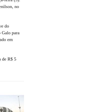
enilson, no
ve do
o Galo para
dado em
a de R$ 5