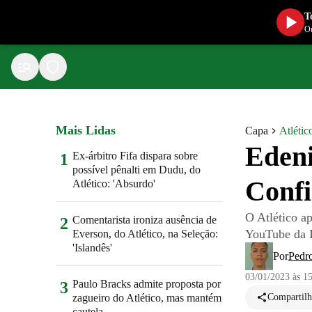
T
Ou
Mais Lidas
Capa
Atlétic
Edeni
Ex-árbitro Fifa dispara sobre
1
possível pênalti em Dudu, do
Confi
Atlético: 'Absurdo'
O Atlético a
Comentarista ironiza ausência de
2
YouTube da It
Everson, do Atlético, na Seleção:
'Islandês'
Por
Pedr
03/01/2023 às 1
Paulo Bracks admite proposta por
3
zagueiro do Atlético, mas mantém
Compartilh
cautela