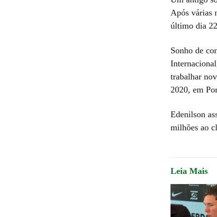
Após várias n
último dia 2
Sonho de con
Internaciona
trabalhar no
2020, em Por
Edenilson as
milhões ao c
Leia Mais