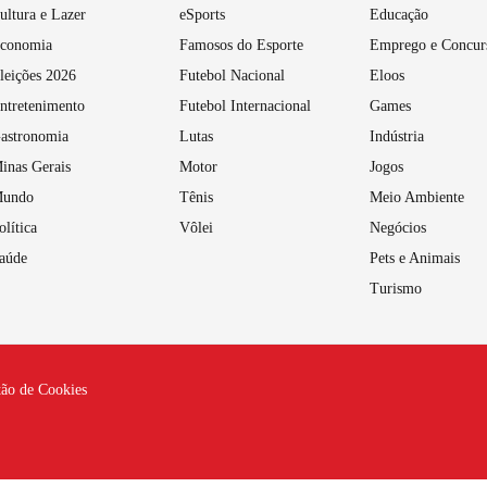
ultura e Lazer
eSports
Educação
conomia
Famosos do Esporte
Emprego e Concur
leições 2026
Futebol Nacional
Eloos
ntretenimento
Futebol Internacional
Games
astronomia
Lutas
Indústria
inas Gerais
Motor
Jogos
undo
Tênis
Meio Ambiente
olítica
Vôlei
Negócios
aúde
Pets e Animais
Turismo
tão de Cookies