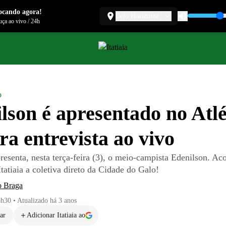
ocando agora!
Belo Horizonte
ça ao vivo
/
24h
o
lson é apresentado no Atlé
ra entrevista ao vivo
presenta, nesta terça-feira (3), o meio-campista Edenilson. 
atiaia a coletiva direto da Cidade do Galo!
o Braga
5h30
•
Atualizado
há 3 anos
ar
Adicionar Itatiaia ao