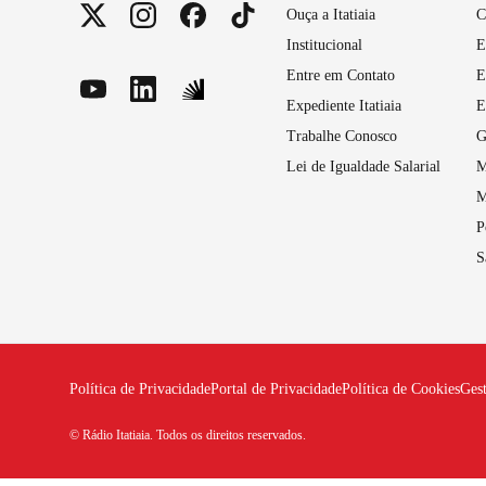
Ouça a Itatiaia
C
Institucional
E
Entre em Contato
E
Expediente Itatiaia
E
Trabalhe Conosco
G
Lei de Igualdade Salarial
M
M
P
S
Política de Privacidade
Portal de Privacidade
Política de Cookies
Ges
© Rádio Itatiaia. Todos os direitos reservados.