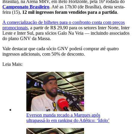
Brasília), na Arena MRV, em Belo Horizonte, pela 16ª rodada do
Campeonato Brasileiro
. Até as 17h30 (de Brasília), desta sexta-
feira (15),
12 mil ingressos foram vendidos para a partida
.
A comercialização de bilhetes para o confronto conta com preços
promocionais
, a partir de R$ 29,90 para os setores Inter Norte, Inter
Leste e Inter Sul, para sócios Galo Na Veia — incluindo associados
do plano GNV da Massa.
Vale destacar que cada sócio GNV poderá comprar até quatro
ingressos adicionais, com 50% de desconto.
Leia Mais:
Everson manda recado a Marques após
ultrapassá-lo em ranking do Atlético: ‘Ídolo’