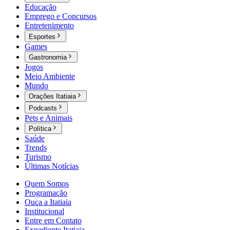
Educação
Emprego e Concursos
Entretenimento
Esportes
Games
Gastronomia
Jogos
Meio Ambiente
Mundo
Orações Itatiaia
Podcasts
Pets e Animais
Política
Saúde
Trends
Turismo
Últimas Notícias
Quem Somos
Programação
Ouça a Itatiaia
Institucional
Entre em Contato
Expediente Itatiaia