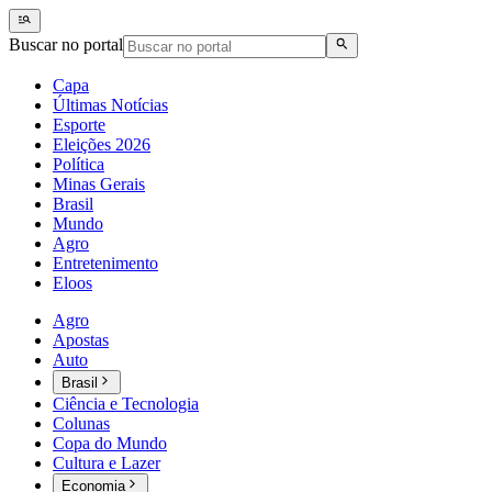
Buscar no portal
Capa
Últimas Notícias
Esporte
Eleições 2026
Política
Minas Gerais
Brasil
Mundo
Agro
Entretenimento
Eloos
Agro
Apostas
Auto
Brasil
Ciência e Tecnologia
Colunas
Copa do Mundo
Cultura e Lazer
Economia