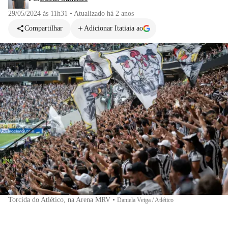
29/05/2024 às 11h31
•
Atualizado
há 2 anos
Compartilhar
Adicionar Itatiaia ao
Torcida do Atlético, na Arena MRV
•
Daniela Veiga / Atlético