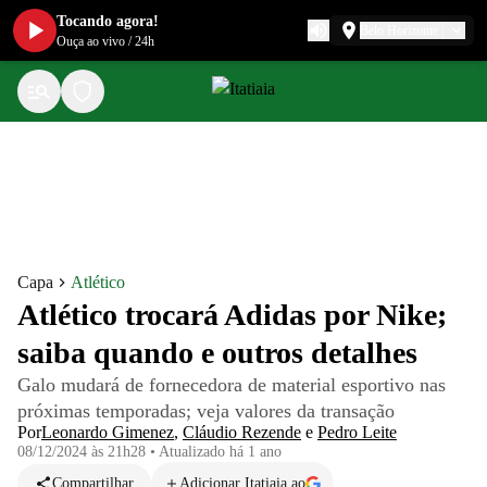
Tocando agora!
Belo Horizonte
Ouça ao vivo
/
24h
Capa
Atlético
Atlético trocará Adidas por Nike;
saiba quando e outros detalhes
Galo mudará de fornecedora de material esportivo nas
próximas temporadas; veja valores da transação
Por
Leonardo Gimenez
,
Cláudio Rezende
e
Pedro Leite
08/12/2024 às 21h28
•
Atualizado
há 1 ano
Compartilhar
Adicionar Itatiaia ao