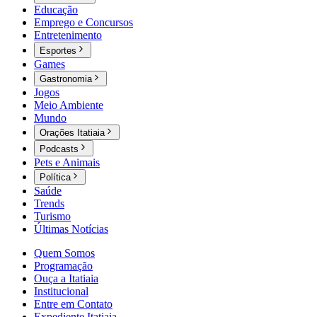
Educação
Emprego e Concursos
Entretenimento
Esportes
Games
Gastronomia
Jogos
Meio Ambiente
Mundo
Orações Itatiaia
Podcasts
Pets e Animais
Política
Saúde
Trends
Turismo
Últimas Notícias
Quem Somos
Programação
Ouça a Itatiaia
Institucional
Entre em Contato
Expediente Itatiaia