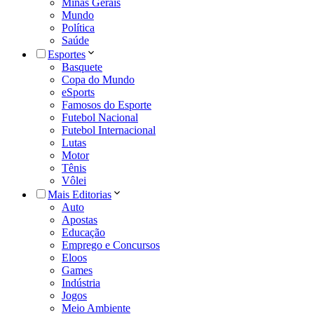
Minas Gerais
Mundo
Política
Saúde
Esportes
Basquete
Copa do Mundo
eSports
Famosos do Esporte
Futebol Nacional
Futebol Internacional
Lutas
Motor
Tênis
Vôlei
Mais Editorias
Auto
Apostas
Educação
Emprego e Concursos
Eloos
Games
Indústria
Jogos
Meio Ambiente