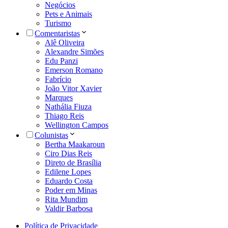
Negócios
Pets e Animais
Turismo
Comentaristas
Alê Oliveira
Alexandre Simões
Edu Panzi
Emerson Romano
Fabrício
João Vitor Xavier
Marques
Nathália Fiuza
Thiago Reis
Wellington Campos
Colunistas
Bertha Maakaroun
Ciro Dias Reis
Direto de Brasília
Edilene Lopes
Eduardo Costa
Poder em Minas
Rita Mundim
Valdir Barbosa
Política de Privacidade