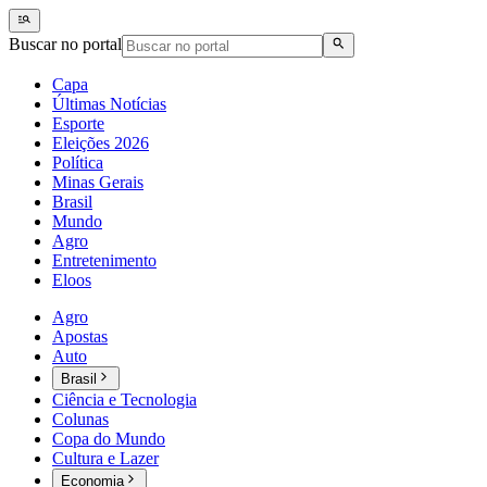
Buscar no portal
Capa
Últimas Notícias
Esporte
Eleições 2026
Política
Minas Gerais
Brasil
Mundo
Agro
Entretenimento
Eloos
Agro
Apostas
Auto
Brasil
Ciência e Tecnologia
Colunas
Copa do Mundo
Cultura e Lazer
Economia