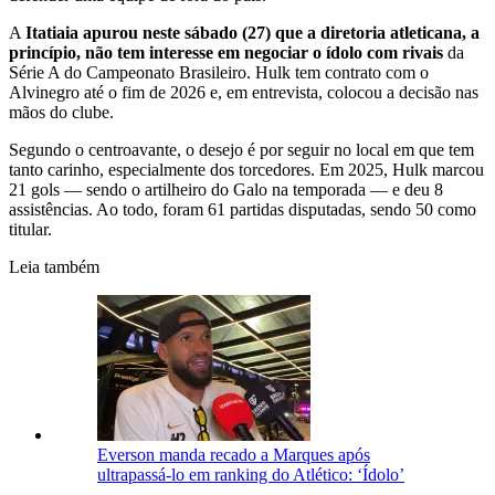
A
Itatiaia apurou neste sábado (27) que a diretoria atleticana, a
princípio, não tem interesse em negociar o ídolo com rivais
da
Série A do Campeonato Brasileiro. Hulk tem contrato com o
Alvinegro até o fim de 2026 e, em entrevista, colocou a decisão nas
mãos do clube.
Segundo o centroavante, o desejo é por seguir no local em que tem
tanto carinho, especialmente dos torcedores. Em 2025, Hulk marcou
21 gols — sendo o artilheiro do Galo na temporada — e deu 8
assistências. Ao todo, foram 61 partidas disputadas, sendo 50 como
titular.
Leia também
Everson manda recado a Marques após
ultrapassá-lo em ranking do Atlético: ‘Ídolo’