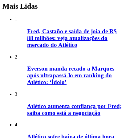
Mais Lidas
1
Fred, Castaño e saída de joia de R$
88 milhões: veja atualizações do
mercado do Atlético
2
Everson manda recado a Marques
após ultrapassá-lo em ranking do
Atlético: ‘Ídolo’
3
Atlético aumenta confiança por Fred;
saiba como está a negociação
4
Atlético sofre baixa de última hora