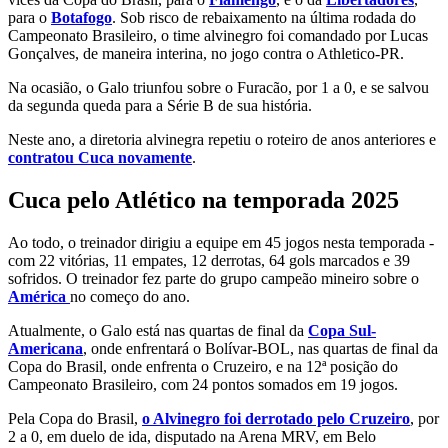
para o
Botafogo
. Sob risco de rebaixamento na última rodada do
Campeonato Brasileiro, o time alvinegro foi comandado por Lucas
Gonçalves, de maneira interina, no jogo contra o Athletico-PR.
Na ocasião, o Galo triunfou sobre o Furacão, por 1 a 0, e se salvou
da segunda queda para a Série B de sua história.
Neste ano, a diretoria alvinegra repetiu o roteiro de anos anteriores e
contratou Cuca novamente
.
Cuca pelo Atlético na temporada 2025
Ao todo, o treinador dirigiu a equipe em 45 jogos nesta temporada -
com 22 vitórias, 11 empates, 12 derrotas, 64 gols marcados e 39
sofridos. O treinador fez parte do grupo campeão mineiro sobre o
América
no começo do ano.
Atualmente, o Galo está nas quartas de final da
Copa Sul-
Americana
, onde enfrentará o Bolívar-BOL, nas quartas de final da
Copa do Brasil, onde enfrenta o Cruzeiro, e na 12ª posição do
Campeonato Brasileiro, com 24 pontos somados em 19 jogos.
Pela Copa do Brasil,
o Alvinegro foi derrotado pelo Cruzeiro
, por
2 a 0, em duelo de ida, disputado na Arena MRV, em Belo