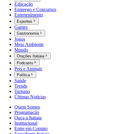
Educação
Emprego e Concursos
Entretenimento
Esportes
Games
Gastronomia
Jogos
Meio Ambiente
Mundo
Orações Itatiaia
Podcasts
Pets e Animais
Política
Saúde
Trends
Turismo
Últimas Notícias
Quem Somos
Programação
Ouça a Itatiaia
Institucional
Entre em Contato
Expediente Itatiaia