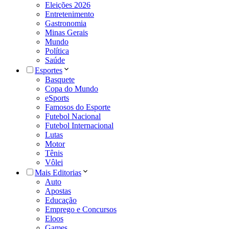
Eleições 2026
Entretenimento
Gastronomia
Minas Gerais
Mundo
Política
Saúde
Esportes
Basquete
Copa do Mundo
eSports
Famosos do Esporte
Futebol Nacional
Futebol Internacional
Lutas
Motor
Tênis
Vôlei
Mais Editorias
Auto
Apostas
Educação
Emprego e Concursos
Eloos
Games