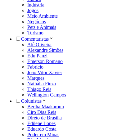
Indústria
Jogos
Meio Ambiente
Negócios
Pets e Animais
Turismo
Comentaristas
Alê Oliveira
Alexandre Simões
Edu Panzi
Emerson Romano
Fabrício
João Vitor Xavier
Marques
Nathália Fiuza
Thiago Reis
Wellington Campos
Colunistas
Bertha Maakaroun
Ciro Dias Reis
Direto de Brasília
Edilene Lopes
Eduardo Costa
Poder em Minas