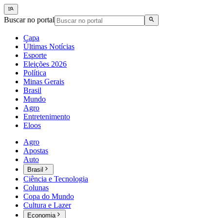
Buscar no portal
Capa
Últimas Notícias
Esporte
Eleições 2026
Política
Minas Gerais
Brasil
Mundo
Agro
Entretenimento
Eloos
Agro
Apostas
Auto
Brasil
Ciência e Tecnologia
Colunas
Copa do Mundo
Cultura e Lazer
Economia