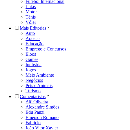
Futebol Internacional
Lutas
Motor
Tênis
Vôlei
Mais Editorias
Auto
Apostas
Educação
Emprego e Concursos
Eloos
Games
Indústria
Jogos
Meio Ambiente
Negócios
Pets e Animais
Turismo
Comentaristas
Alê Oliveira
Alexandre Simões
Edu Panzi
Emerson Romano
Fabrício
João Vitor Xavier