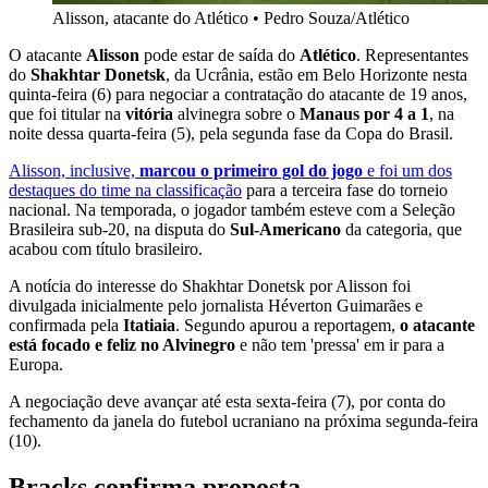
Alisson, atacante do Atlético
•
Pedro Souza/Atlético
O atacante
Alisson
pode estar de saída do
Atlético
. Representantes
do
Shakhtar Donetsk
, da Ucrânia, estão em Belo Horizonte nesta
quinta-feira (6) para negociar a contratação do atacante de 19 anos,
que foi titular na
vitória
alvinegra sobre o
Manaus por 4 a 1
, na
noite dessa quarta-feira (5), pela segunda fase da Copa do Brasil.
Alisson, inclusive,
marcou o primeiro gol do jogo
e foi um dos
destaques do time na classificação
para a terceira fase do torneio
nacional. Na temporada, o jogador também esteve com a Seleção
Brasileira sub-20, na disputa do
Sul-Americano
da categoria, que
acabou com título brasileiro.
A notícia do interesse do Shakhtar Donetsk por Alisson foi
divulgada inicialmente pelo jornalista Héverton Guimarães e
confirmada pela
Itatiaia
. Segundo apurou a reportagem,
o atacante
está focado e feliz no Alvinegro
e não tem 'pressa' em ir para a
Europa.
A negociação deve avançar até esta sexta-feira (7), por conta do
fechamento da janela do futebol ucraniano na próxima segunda-feira
(10).
Bracks confirma proposta