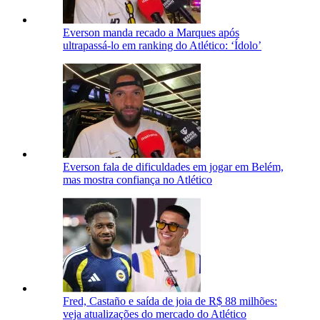
Everson manda recado a Marques após
ultrapassá-lo em ranking do Atlético: ‘Ídolo’
Everson fala de dificuldades em jogar em Belém,
mas mostra confiança no Atlético
Fred, Castaño e saída de joia de R$ 88 milhões:
veja atualizações do mercado do Atlético