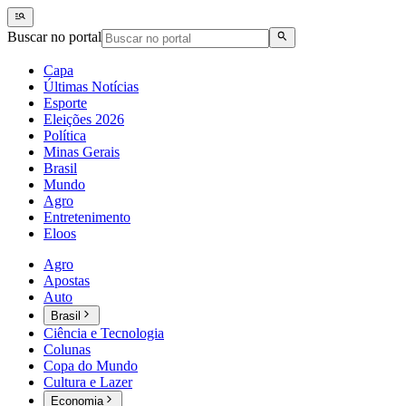
Buscar no portal
Capa
Últimas Notícias
Esporte
Eleições 2026
Política
Minas Gerais
Brasil
Mundo
Agro
Entretenimento
Eloos
Agro
Apostas
Auto
Brasil
Ciência e Tecnologia
Colunas
Copa do Mundo
Cultura e Lazer
Economia