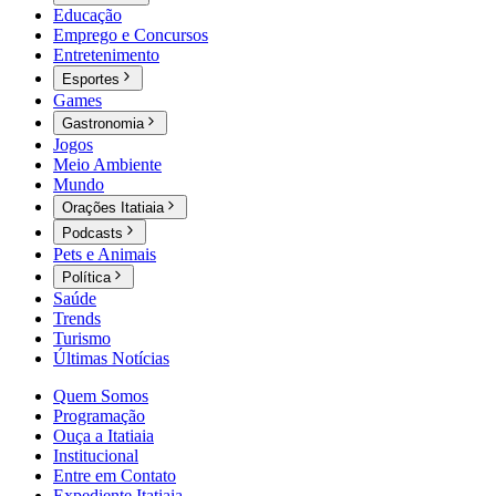
Educação
Emprego e Concursos
Entretenimento
Esportes
Games
Gastronomia
Jogos
Meio Ambiente
Mundo
Orações Itatiaia
Podcasts
Pets e Animais
Política
Saúde
Trends
Turismo
Últimas Notícias
Quem Somos
Programação
Ouça a Itatiaia
Institucional
Entre em Contato
Expediente Itatiaia