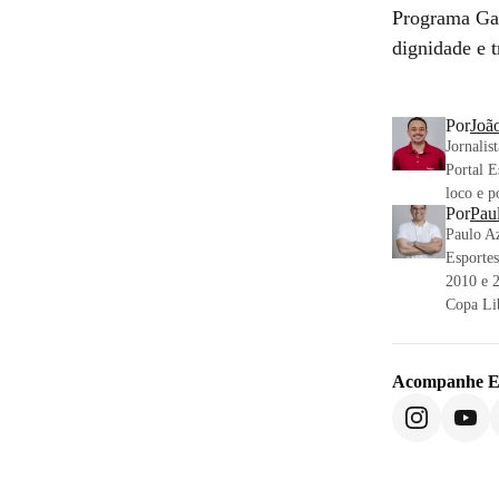
Programa Gal
dignidade e 
Por
Joã
Jornali
Portal E
loco e p
Por
Pau
Paulo Az
Esportes
2010 e 2
Copa Lib
Acompanhe
E