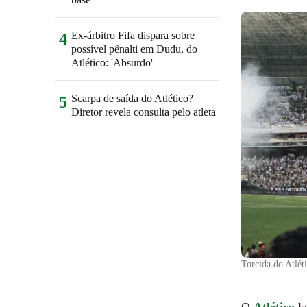
Ex-árbitro Fifa dispara sobre
4
possível pênalti em Dudu, do
Atlético: 'Absurdo'
Scarpa de saída do Atlético?
5
Diretor revela consulta pelo atleta
Torcida do Atlé
O
Atlético
la