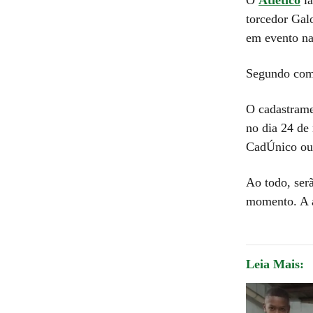
torcedor Gal
em evento n
Segundo comun
O cadastrame
no dia 24 de
CadÚnico ou 
Ao todo, ser
momento. A a
Leia Mais: