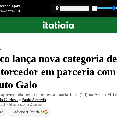
ocando agora!
Belo Horizonte
ça ao vivo
/
24h
o
ico lança nova categoria de
-torcedor em parceria com
tuto Galo
 apresentada pelo clube nesta quarta-feira (20) na Arena MR
lo Cardoso
e
Paulo Azeredo
3h11
•
Atualizado
há 2 meses
ar
Adicionar Itatiaia ao