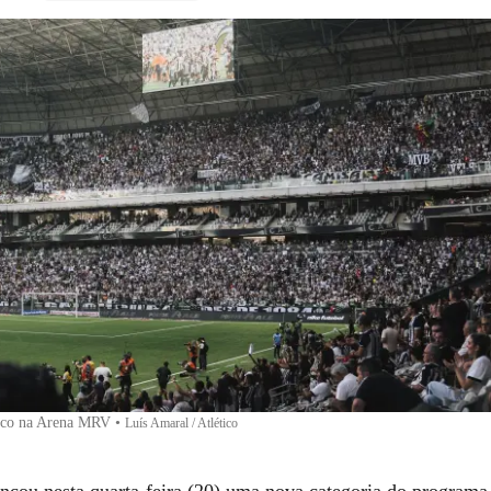
tico na Arena MRV
•
Luís Amaral / Atlético
nçou nesta quarta-feira (20) uma nova categoria do programa