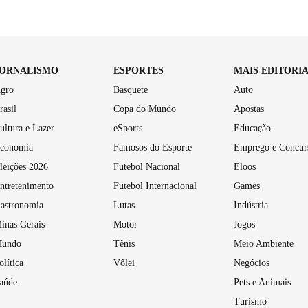
JORNALISMO
ESPORTES
MAIS EDITORI
gro
Basquete
Auto
rasil
Copa do Mundo
Apostas
ultura e Lazer
eSports
Educação
conomia
Famosos do Esporte
Emprego e Concur
leições 2026
Futebol Nacional
Eloos
ntretenimento
Futebol Internacional
Games
astronomia
Lutas
Indústria
inas Gerais
Motor
Jogos
undo
Tênis
Meio Ambiente
olítica
Vôlei
Negócios
aúde
Pets e Animais
Turismo