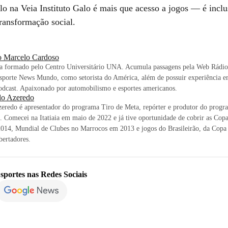
o na Veia Instituto Galo é mais que acesso a jogos — é inclu
transformação social.
o Marcelo Cardoso
sta formado pelo Centro Universitário UNA. Acumula passagens pela Web Rádi
sporte News Mundo, como setorista do América, além de possuir experiência e
odcast. Apaixonado por automobilismo e esportes americanos.
lo Azeredo
eredo é apresentador do programa Tiro de Meta, repórter e produtor do prog
. Comecei na Itatiaia em maio de 2022 e já tive oportunidade de cobrir as Co
014, Mundial de Clubes no Marrocos em 2013 e jogos do Brasileirão, da Copa 
ertadores.
sportes
nas Redes Sociais