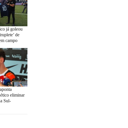
co já goleou
uplete’ de
 em campo
 aponta
ético eliminar
a Sul-