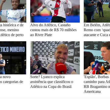
 histórica e de
Alvo do Atlético, Castaño
Em Belém, Atléti
rense, menino
custou mais de R$ 70 milhões
Remo com ‘quadr
lético de perto
ao River Plate
atacante e Cuca
ia novo
Sorte? Lyanco explica
'Espião', Borbas
s categorias de
assistência que classificou o
caminho para Atl
Atlético na Copa do Brasil
RB Bragantino n
Americana