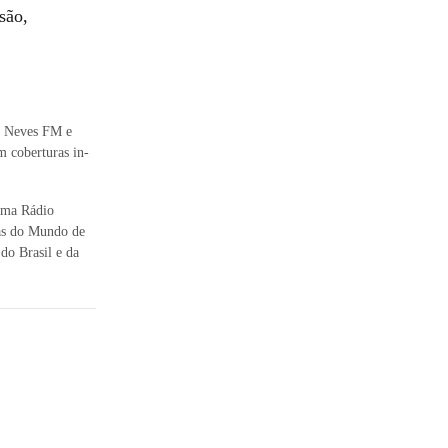
são,
o Neves FM e
m coberturas in-
rama Rádio
pas do Mundo de
do Brasil e da