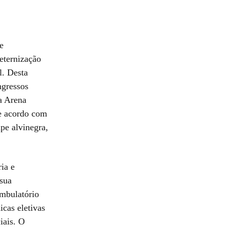
e
eternização
l. Desta
ngressos
a Arena
de acordo com
pe alvinegra,
ria e
 sua
Ambulatório
icas eletivas
iais. O