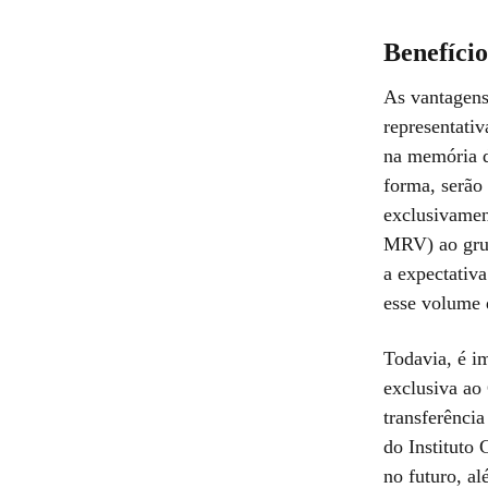
Benefíci
As vantagens
representati
na memória d
forma, serão
exclusivamen
MRV) ao grup
a expectativ
esse volume 
Todavia, é im
exclusiva ao
transferência
do Instituto 
no futuro, al