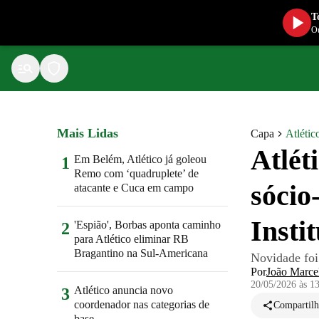
T
Ou
Mais Lidas
Capa
Atlétic
Atlét
Em Belém, Atlético já goleou
1
Remo com ‘quadruplete’ de
sócio
atacante e Cuca em campo
Insti
'Espião', Borbas aponta caminho
2
para Atlético eliminar RB
Bragantino na Sul-Americana
Novidade foi
Por
João Marce
20/05/2026 às 1
Atlético anuncia novo
3
coordenador nas categorias de
Compartilh
base