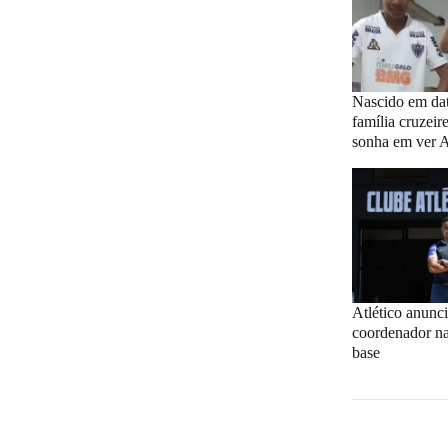
Nascido em data
família cruzei
sonha em ver At
Atlético anunc
coordenador na
base