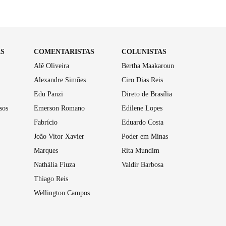
AS
COMENTARISTAS
COLUNISTAS
Alê Oliveira
Bertha Maakaroun
Alexandre Simões
Ciro Dias Reis
Edu Panzi
Direto de Brasília
sos
Emerson Romano
Edilene Lopes
Fabrício
Eduardo Costa
João Vitor Xavier
Poder em Minas
Marques
Rita Mundim
Nathália Fiuza
Valdir Barbosa
Thiago Reis
Wellington Campos