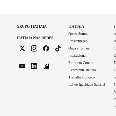
GRUPO ITATIAIA
ITATIAIA
Quem Somos
A
ITATIAIA NAS REDES
Programação
B
Ouça a Itatiaia
C
Institucional
E
Entre em Contato
E
Expediente Itatiaia
E
Trabalhe Conosco
G
Lei de Igualdade Salarial
M
M
P
S