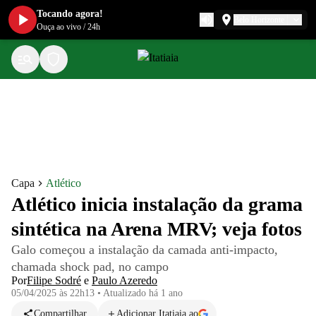
Tocando agora!
Belo Horizonte
Ouça ao vivo
/
24h
Capa
Atlético
Atlético inicia instalação da grama
sintética na Arena MRV; veja fotos
Galo começou a instalação da camada anti-impacto,
chamada shock pad, no campo
Por
Filipe Sodré
e
Paulo Azeredo
05/04/2025 às 22h13
•
Atualizado
há 1 ano
Compartilhar
Adicionar Itatiaia ao