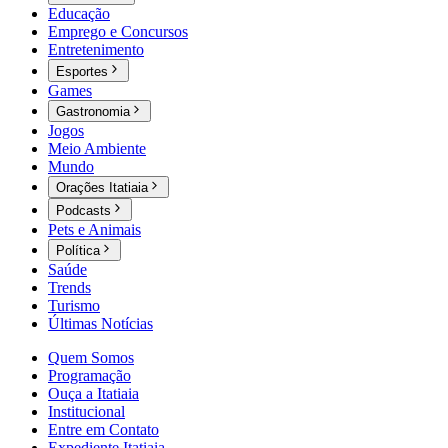
Educação
Emprego e Concursos
Entretenimento
Esportes
Games
Gastronomia
Jogos
Meio Ambiente
Mundo
Orações Itatiaia
Podcasts
Pets e Animais
Política
Saúde
Trends
Turismo
Últimas Notícias
Quem Somos
Programação
Ouça a Itatiaia
Institucional
Entre em Contato
Expediente Itatiaia