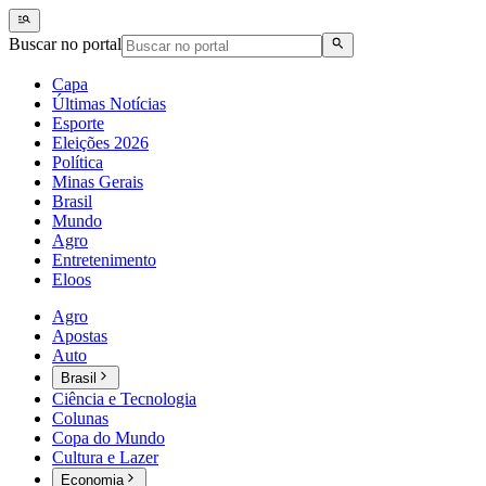
Buscar no portal
Capa
Últimas Notícias
Esporte
Eleições 2026
Política
Minas Gerais
Brasil
Mundo
Agro
Entretenimento
Eloos
Agro
Apostas
Auto
Brasil
Ciência e Tecnologia
Colunas
Copa do Mundo
Cultura e Lazer
Economia