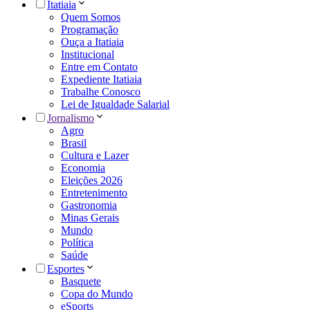
Itatiaia
Quem Somos
Programação
Ouça a Itatiaia
Institucional
Entre em Contato
Expediente Itatiaia
Trabalhe Conosco
Lei de Igualdade Salarial
Jornalismo
Agro
Brasil
Cultura e Lazer
Economia
Eleições 2026
Entretenimento
Gastronomia
Minas Gerais
Mundo
Política
Saúde
Esportes
Basquete
Copa do Mundo
eSports