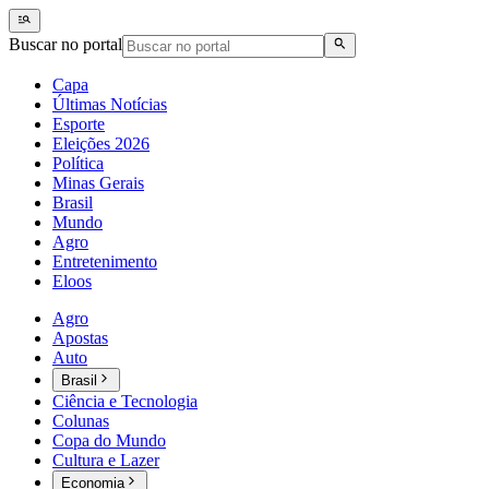
Buscar no portal
Capa
Últimas Notícias
Esporte
Eleições 2026
Política
Minas Gerais
Brasil
Mundo
Agro
Entretenimento
Eloos
Agro
Apostas
Auto
Brasil
Ciência e Tecnologia
Colunas
Copa do Mundo
Cultura e Lazer
Economia