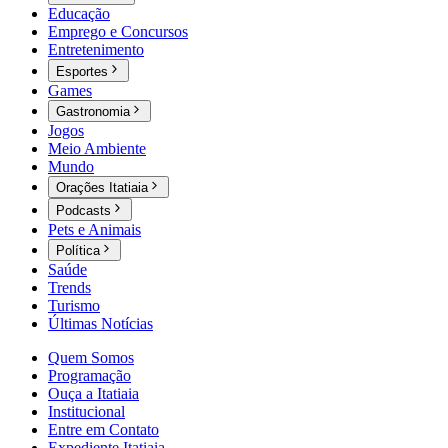
Educação
Emprego e Concursos
Entretenimento
Esportes
Games
Gastronomia
Jogos
Meio Ambiente
Mundo
Orações Itatiaia
Podcasts
Pets e Animais
Política
Saúde
Trends
Turismo
Últimas Notícias
Quem Somos
Programação
Ouça a Itatiaia
Institucional
Entre em Contato
Expediente Itatiaia