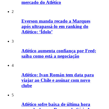
mercado do Atlético
2
Everson manda recado a Marques
após ultrapassá-lo em ranking do
Atlético: ‘Ídolo’
3
Atlético aumenta confiança por Fred;
saiba como está a negociação
4
Atlético: Ivan Román tem data para
viajar ao Chile e assinar com novo
clube
5
Atlético sofre baixa de última hora