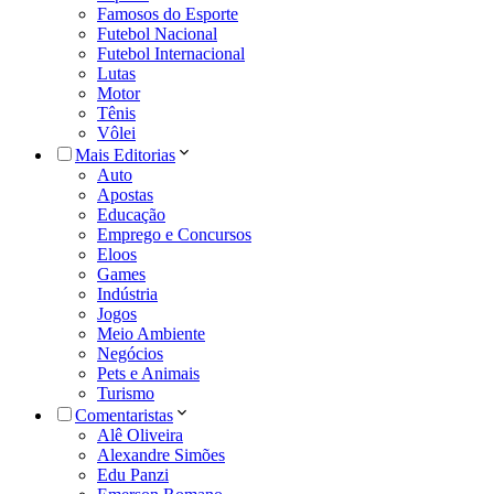
Famosos do Esporte
Futebol Nacional
Futebol Internacional
Lutas
Motor
Tênis
Vôlei
Mais Editorias
Auto
Apostas
Educação
Emprego e Concursos
Eloos
Games
Indústria
Jogos
Meio Ambiente
Negócios
Pets e Animais
Turismo
Comentaristas
Alê Oliveira
Alexandre Simões
Edu Panzi