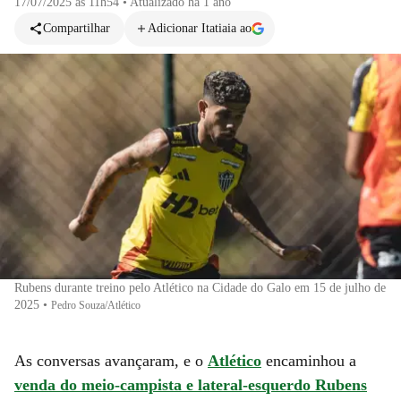
17/07/2025 às 11h54
•
Atualizado
há 1 ano
Compartilhar
Adicionar Itatiaia ao
Rubens durante treino pelo Atlético na Cidade do Galo em 15 de julho de
2025
•
Pedro Souza/Atlético
As conversas avançaram, e o
Atlético
encaminhou a
venda do meio-campista e lateral-esquerdo Rubens