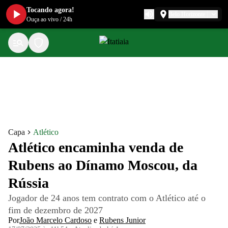
Tocando agora!
Belo Horizonte
Ouça ao vivo
/
24h
Capa
Atlético
Atlético encaminha venda de
Rubens ao Dínamo Moscou, da
Rússia
Jogador de 24 anos tem contrato com o Atlético até o
fim de dezembro de 2027
Por
João Marcelo Cardoso
e
Rubens Junior