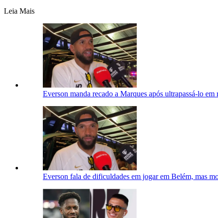
Leia Mais
Everson manda recado a Marques após ultrapassá-lo em ra
Everson fala de dificuldades em jogar em Belém, mas mos