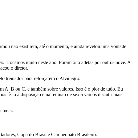
irmou não existirem, até o momento, e ainda revelou uma vontade
s. Trocamos muito neste ano. Foram oito atletas por outros nove. A
acou o diretor.
pelo treinador para reforçarem o Alvinegro.
m A, B ou C, e também sobre valores. Isso é o pior de tudo. Eu
 tê-lo à disposição e na reunião de sexta vamos discutir mais
m meia.
rtadores, Copa do Brasil e Campeonato Brasileiro.