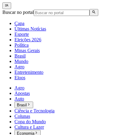
Buscar no portal
Capa
Últimas Notícias
Esporte
Eleições 2026
Política
Minas Gerais
Brasil
Mundo
Agro
Entretenimento
Eloos
Agro
Apostas
Auto
Brasil
Ciência e Tecnologia
Colunas
Copa do Mundo
Cultura e Lazer
Economia