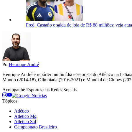
Fred, Castaño e saída de joia de R$ 88 milhões: veja atu
Por
Henrique André
Henrique André é repórter multimídia e setorista do Atlético na Itat
Mundo (2014-18), Olimpíada (2016-2021) e Mundial de Clubes (202
Acompanhe
Esportes
nas Redes Sociais
Tópicos
Atlético
Atletico Mg
Atletico Saf
Campeonato Brasileiro