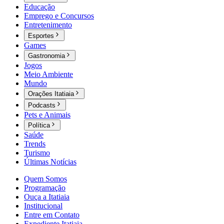
Educação
Emprego e Concursos
Entretenimento
Esportes
Games
Gastronomia
Jogos
Meio Ambiente
Mundo
Orações Itatiaia
Podcasts
Pets e Animais
Política
Saúde
Trends
Turismo
Últimas Notícias
Quem Somos
Programação
Ouça a Itatiaia
Institucional
Entre em Contato
Expediente Itatiaia