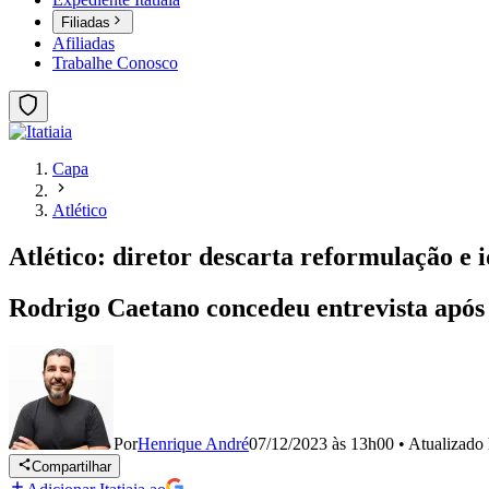
Filiadas
Afiliadas
Trabalhe Conosco
Capa
Atlético
Atlético: diretor descarta reformulação e 
Rodrigo Caetano concedeu entrevista após 
Por
Henrique André
07/12/2023 às 13h00
•
Atualizado
Compartilhar