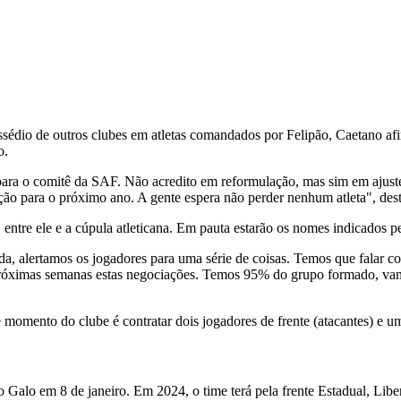
ssédio de outros clubes em atletas comandados por Felipão, Caetano af
o.
 para o comitê da SAF. Não acredito em reformulação, mas sim em ajuste
ção para o próximo ano. A gente espera não perder nenhum atleta", dest
), entre ele e a cúpula atleticana. Em pauta estarão os nomes indicados 
, alertamos os jogadores para uma série de coisas. Temos que falar co
próximas semanas estas negociações. Temos 95% do grupo formado, vamos
e momento do clube é contratar dois jogadores de frente (atacantes) e u
 Galo em 8 de janeiro. Em 2024, o time terá pela frente Estadual, Libe