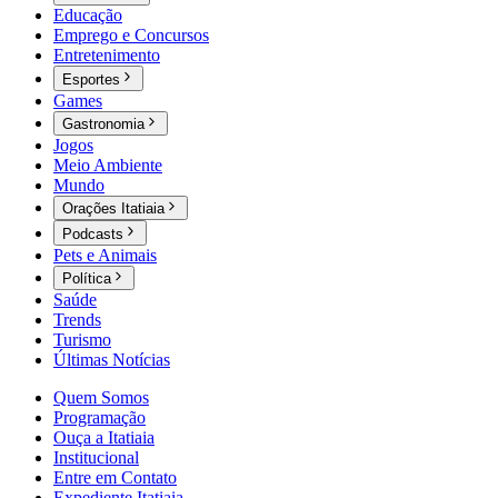
Educação
Emprego e Concursos
Entretenimento
Esportes
Games
Gastronomia
Jogos
Meio Ambiente
Mundo
Orações Itatiaia
Podcasts
Pets e Animais
Política
Saúde
Trends
Turismo
Últimas Notícias
Quem Somos
Programação
Ouça a Itatiaia
Institucional
Entre em Contato
Expediente Itatiaia