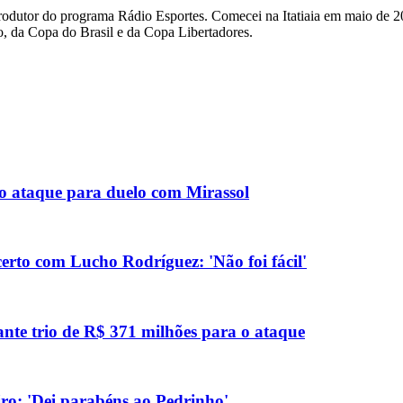
rodutor do programa Rádio Esportes. Comecei na Itatiaia em maio de 2
, da Copa do Brasil e da Copa Libertadores.
no ataque para duelo com Mirassol
erto com Lucho Rodríguez: 'Não foi fácil'
ante trio de R$ 371 milhões para o ataque
eiro: 'Dei parabéns ao Pedrinho'