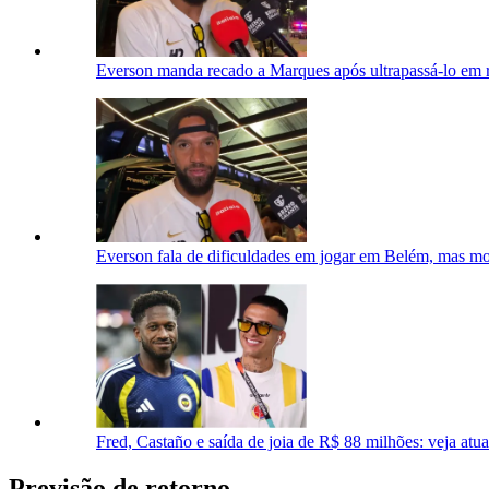
Everson manda recado a Marques após ultrapassá-lo em ra
Everson fala de dificuldades em jogar em Belém, mas mos
Fred, Castaño e saída de joia de R$ 88 milhões: veja atu
Previsão de retorno