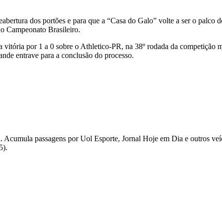
reabertura dos portões e para que a “Casa do Galo” volte a ser o palco 
do Campeonato Brasileiro.
vitória por 1 a 0 sobre o Athletico-PR, na 38º rodada da competição ma
ande entrave para a conclusão do processo.
iaia. Acumula passagens por Uol Esporte, Jornal Hoje em Dia e outros v
5).