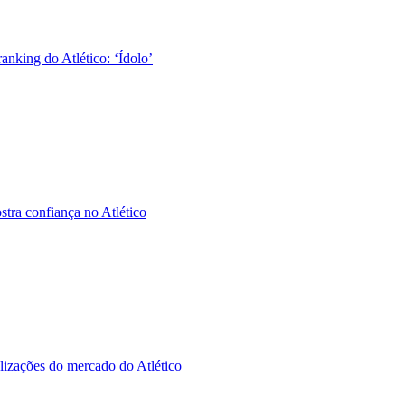
nking do Atlético: ‘Ídolo’
tra confiança no Atlético
alizações do mercado do Atlético