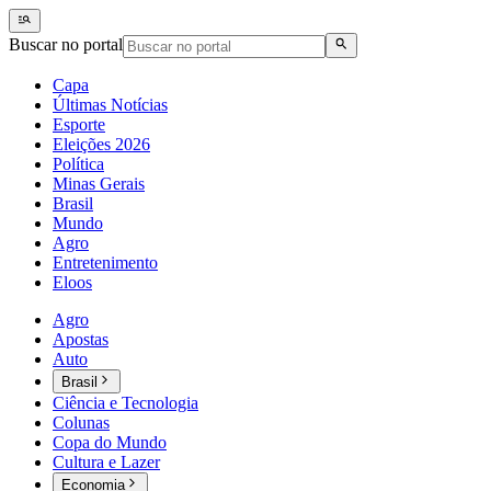
Buscar no portal
Capa
Últimas Notícias
Esporte
Eleições 2026
Política
Minas Gerais
Brasil
Mundo
Agro
Entretenimento
Eloos
Agro
Apostas
Auto
Brasil
Ciência e Tecnologia
Colunas
Copa do Mundo
Cultura e Lazer
Economia