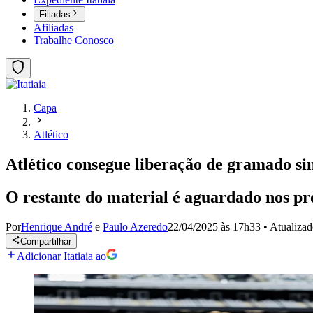
Filiadas
Afiliadas
Trabalhe Conosco
Capa
Atlético
Atlético consegue liberação de gramado sin
O restante do material é aguardado nos pr
Por
Henrique André
e
Paulo Azeredo
22/04/2025 às 17h33
•
Atualiza
Compartilhar
Adicionar Itatiaia ao