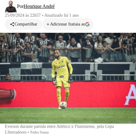
Por
Henrique André
25/09/2024 às 22h57
•
Atualizado
há 1 ano
Compartilhar
Adicionar Itatiaia ao
Everson durante partida entre Atlético x Fluminense, pela Copa
Libertadores
•
Pedro Souza