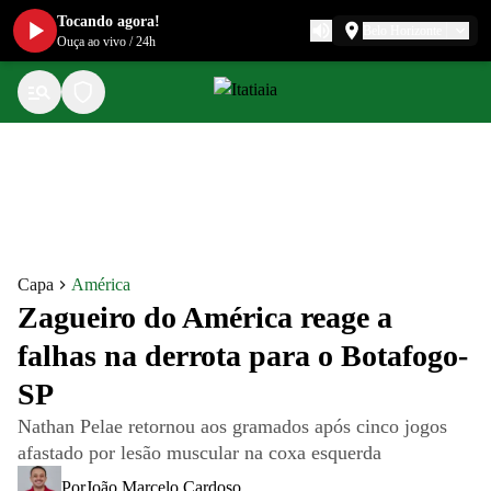
Tocando agora!
Belo Horizonte
Ouça ao vivo
/
24h
Capa
América
Zagueiro do América reage a
falhas na derrota para o Botafogo-
SP
Nathan Pelae retornou aos gramados após cinco jogos
afastado por lesão muscular na coxa esquerda
Por
João Marcelo Cardoso